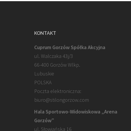
KONTAKT
Cuprum Gorzów Spółka Akcyjna
ul. Walczaka 43j/3
66-400 Gorzów Wlkp.
Lubuskie
POLSKA
Poczta elektroniczna:
biuro@stilongorzow.com
Hala Sportowo-Widowiskowa „Arena
Gorzów”
ul. Słowiańska 16