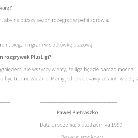
karz?
 aby najbliższy sezon rozegrać w pełni zdrowia.
?
erem, biegam i gram w siatkówkę plażową.
on rozgrywek PlusLigi?
gnięciem, ale wszyscy wiemy, że liga będzie bardzo mocna,
to być trudne zadanie. Mamy jednak ciekawy zespół i wierzę, 
________ ____________________________
ia Paweł Pietraszko
 1987 Data urodzenia: 5 października 1990
dkowy Pozycja: środkowy