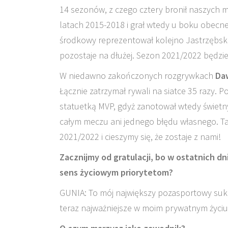
14 sezonów, z czego cztery bronił naszych
latach 2015-2018 i grał wtedy u boku obecne
środkowy reprezentował kolejno Jastrzębski 
pozostaje na dłużej. Sezon 2021/2022 będzie
W niedawno zakończonych rozgrywkach
Da
Łącznie zatrzymał rywali na siatce 35 razy
statuetką MVP, gdyż zanotował wtedy świetny
całym meczu ani jednego błędu własnego. Ta
2021/2022 i cieszymy się, że zostaje z nami!
Zacznijmy od gratulacji, bo w ostatnich dn
sens życiowym priorytetom?
GUNIA: To mój największy pozasportowy sukce
teraz najważniejsze w moim prywatnym życiu