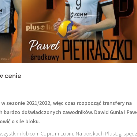
w cenie
a w sezonie 2021/2022, więc czas rozpocząć transfery na
ch bardzo doświadczonych zawodników. Dawid Gunia i Paw
wić o sile bloku.
zystkim kibicom Cuprum Lubin. Na boiskach PlusLigi spędz