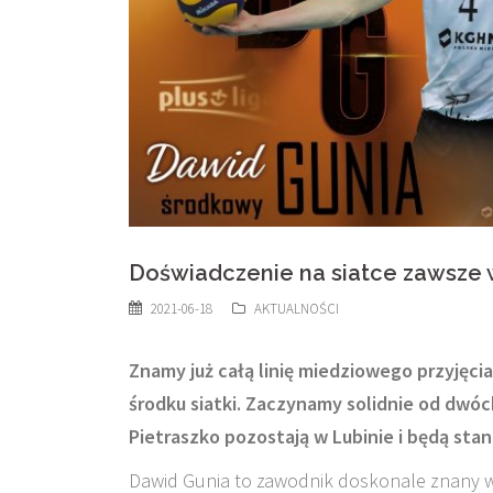
Doświadczenie na siatce zawsze 
2021-06-18
AKTUALNOŚCI
Znamy już całą linię miedziowego przyjęci
środku siatki. Zaczynamy solidnie od dwó
Pietraszko pozostają w Lubinie i będą stano
Dawid Gunia to zawodnik doskonale znany ws