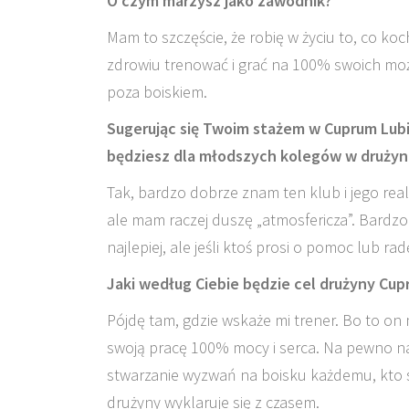
O czym marzysz jako zawodnik?
Mam to szczęście, że robię w życiu to, co koc
zdrowiu trenować i grać na 100% swoich możl
poza boiskiem.
Sugerując się Twoim stażem w Cuprum Lubin
będziesz dla młodszych kolegów w drużyn
Tak, bardzo dobrze znam ten klub i jego rea
ale mam raczej duszę „atmosfericza”. Bardzo
najlepiej, ale jeśli ktoś prosi o pomoc lub r
Jaki według Ciebie będzie cel drużyny C
Pójdę tam, gdzie wskaże mi trener. Bo to on m
swoją pracę 100% mocy i serca. Na pewno 
stwarzanie wyzwań na boisku każdemu, kto st
drużyny wyklaruje się z czasem.