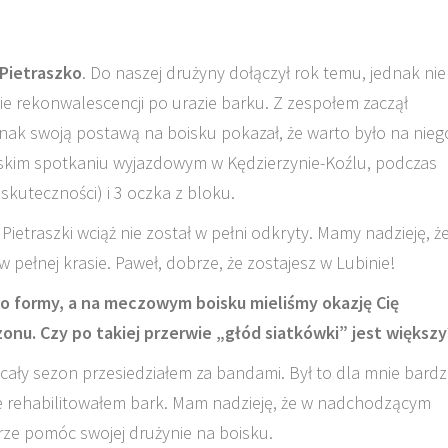
Pietraszko
. Do naszej drużyny dołączył rok temu, jednak nie
kcie rekonwalescencji po urazie barku. Z zespołem zaczął
nak swoją postawą na boisku pokazał, że warto było na nieg
ięskim spotkaniu wyjazdowym w Kędzierzynie-Koźlu, podczas
kuteczności) i 3 oczka z bloku.
ietraszki wciąż nie został w pełni odkryty. Mamy nadzieję, ż
pełnej krasie. Paweł, dobrze, że zostajesz w Lubinie!
o formy, a na meczowym boisku mieliśmy okazję Cię
nu. Czy po takiej przerwie „głód siatkówki” jest większ
 cały sezon przesiedziałem za bandami. Był to dla mnie bard
e rehabilitowałem bark. Mam nadzieję, że w nadchodzącym
ze pomóc swojej drużynie na boisku.