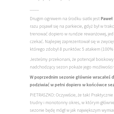
____
Drugim ogniwem na środku siatki jest
Paweł 
razu pojawił się na parkiecie, gdyż był w tra
trenować dopiero w rundzie rewanżowej, jed
czekać. Najlepiej zaprezentował się w zwyc
którego zdobył 8 punktów: 5 atakiem (100% s
Jesteśmy przekonani, że potencjał boiskowy P
nadchodzący sezon pokaże jego możliwości w 
W poprzednim sezonie głównie wracałeś d
podziwiać w pełni dopiero w końcówce sezo
PIETRASZKO: Oczywiście, że tak! Praktycznie
trudny i monotonny okres, w którym główni
sezonie będę mógł w jak największym wymiar