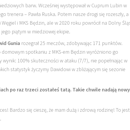
 miedziowych barw. Wcześniej występował w Cuprum Lubin w
go trenera – Pawła Ruska. Potem nasze drogi się rozeszły, a
Węgiel i MKS Będzin, ale w 2020 roku powrócił na Dolny Śląs
 jego piątym w miedziowej ekipie.
wid Gunia
rozegrał 25 meczów, zdobywając 171 punktów.
. Po domowym spotkaniu z MKS-em Będzin wyróżniono go
 wynik: 100% skuteczności w ataku (7/7), nie popełniając w
kich statystyk życzymy Dawidowi w zbliżającym się sezonie
iach po raz trzeci zostałeś tatą. Takie chwile nadają nowy
s! Bardzo się cieszę, że mam dużą i zdrową rodzinę! To jest
.