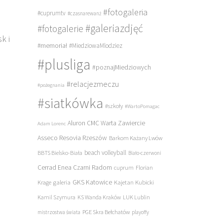
#fotogaleria
#cuprumtv
#czasnarewanż
#galeriazdjęć
#fotogalerie
k i
#memoriał
#MiedziowaMlodziez
#plusliga
#poznajMiedziowych
#relacjezmeczu
#pożegnania
#siatkówka
#szkoły
#WartoPomagac
Aluron CMC Warta Zawiercie
Adam Lorenc
Asseco Resovia Rzeszów
Barkom Każany Lwów
beach volleyball
BBTS Bielsko-Biała
Biało-czerwoni
Cerrad Enea Czarni Radom
cuprum
Florian
galeria
GKS Katowice
Kajetan Kubicki
Krage
Kamil Szymura
KS Wanda Kraków
LUK Lublin
PGE Skra Bełchatów
mistrzostwa świata
playoffy