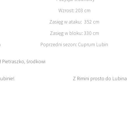
3 cm Wzrost: 203 cm
348 cm Zasięg w ataku: 352 cm
319 cm Zasięg w bloku: 330 cm
m Lubin Poprzedni sezon: Cuprum Lubin
 Pietraszko
,
środkowi
Lubinie!
Z Rimini prosto do Lubina