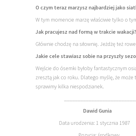
O czym teraz marzysz najbardziej jako siat
W tym momencie marzę właściwie tylko o tym,
Jak pracujesz nad formą w trakcie wakacji
Głównie chodzę na siłownię. Jeżdżę też row
Jakie cele stawiasz sobie na przyszły sez
Wejście do ósemki byłoby fantastycznym osią
zresztą jak co roku. Dlatego myślę, że może 
sprawimy kilka niespodzianek.
______________________
Dawid Gun
Data urodzenia: 1 stycznia
Pozycja: śro