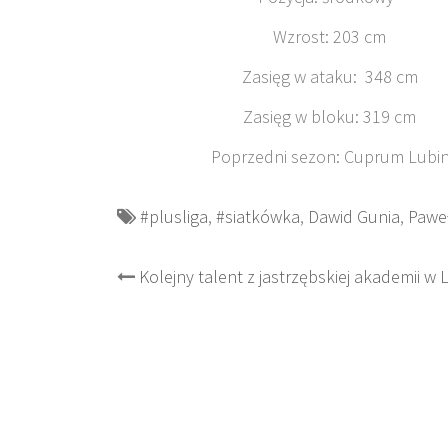
Wzrost: 20
Zasięg w ataku: 
Zasięg w bloku: 
Poprzedni sezon: Cupru
#plusliga
,
#siatkówka
,
Dawid Gunia
,
Paweł
Post
Kolejny talent z jastrzębskiej akademii w 
navigation