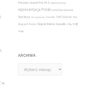
PreZero Grand Prix PLS
reprezentacja
reprezentacja Polski
siatkówka plażowa
ż
Stal Nysa
transfer
Trefl Gdańsk
VNL
Staropolanka
Ślepsk Malow Suwałki
Wojciech Ferens
バレーボ
ール
i
m,
ARCHIWA
Archiwa
ć w