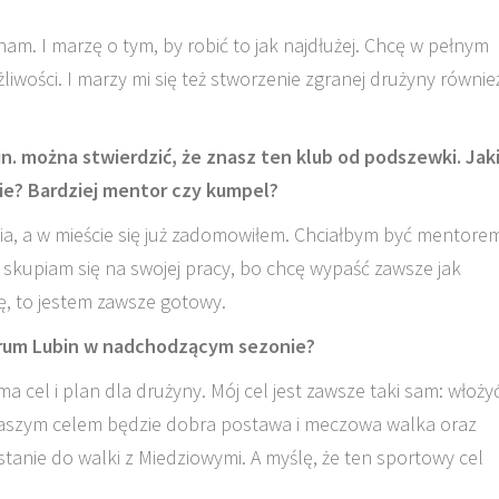
ham. I marzę o tym, by robić to jak najdłużej. Chcę w pełnym
iwości. I marzy mi się też stworzenie zgranej drużyny równie
. można stwierdzić, że znasz ten klub od podszewki. Jak
ie? Bardziej mentor czy kumpel?
lia, a w mieście się już zadomowiłem. Chciałbym być mentore
 skupiam się na swojej pracy, bo chcę wypaść zawsze jak
adę, to jestem zawsze gotowy.
uprum Lubin w nadchodzącym sezonie?
a cel i plan dla drużyny. Mój cel jest zawsze taki sam: włoży
naszym celem będzie dobra postawa i meczowa walka oraz
anie do walki z Miedziowymi. A myślę, że ten sportowy cel