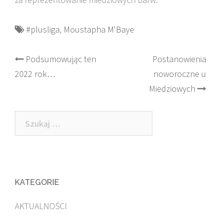
#plusliga
,
Moustapha M'Baye
Post
Podsumowując ten
Postanowienia
2022 rok…
noworoczne u
navigation
Miedziowych
Szukaj:
KATEGORIE
AKTUALNOŚCI