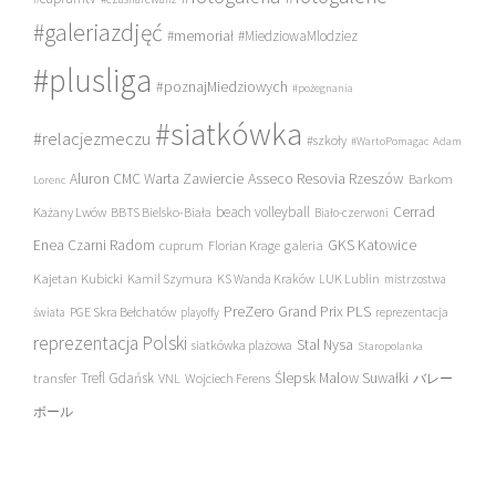
#galeriazdjęć
#memoriał
#MiedziowaMlodziez
#plusliga
#poznajMiedziowych
#pożegnania
#siatkówka
#relacjezmeczu
#szkoły
#WartoPomagac
Adam
Asseco Resovia Rzeszów
Aluron CMC Warta Zawiercie
Barkom
Lorenc
beach volleyball
Cerrad
Każany Lwów
BBTS Bielsko-Biała
Biało-czerwoni
Enea Czarni Radom
galeria
GKS Katowice
cuprum
Florian Krage
Kajetan Kubicki
Kamil Szymura
KS Wanda Kraków
LUK Lublin
mistrzostwa
PreZero Grand Prix PLS
PGE Skra Bełchatów
świata
playoffy
reprezentacja
reprezentacja Polski
Stal Nysa
siatkówka plażowa
Staropolanka
transfer
Trefl Gdańsk
Ślepsk Malow Suwałki
VNL
Wojciech Ferens
バレー
ボール