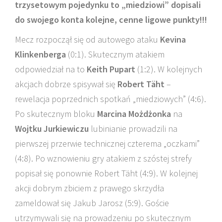
trzysetowym pojedynku to „miedziowi” dopisali
do swojego konta kolejne, cenne ligowe punkty!!!
Mecz rozpoczął się od autowego ataku
Kevina
Klinkenberga
(0:1). Skutecznym atakiem
odpowiedział na to
Keith Pupart
(1:2). W kolejnych
akcjach dobrze spisywał się
Robert Täht
–
rewelacja poprzednich spotkań „miedziowych” (4:6).
Po skutecznym bloku
Marcina Możdżonka
na
Wojtku Jurkiewiczu
lubinianie prowadzili na
pierwszej przerwie technicznej czterema „oczkami”
(4:8). Po wznowieniu gry atakiem z szóstej strefy
popisał się ponownie Robert Täht (4:9). W kolejnej
akcji dobrym zbiciem z prawego skrzydła
zameldował się Jakub Jarosz (5:9). Goście
utrzymywali się na prowadzeniu po skutecznym