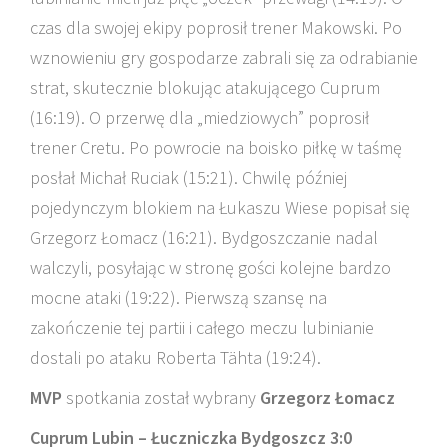
czas dla swojej ekipy poprosił trener Makowski. Po
wznowieniu gry gospodarze zabrali się za odrabianie
strat, skutecznie blokując atakującego Cuprum
(16:19). O przerwę dla „miedziowych” poprosił
trener Cretu. Po powrocie na boisko piłkę w taśmę
posłał Michał Ruciak (15:21). Chwilę później
pojedynczym blokiem na Łukaszu Wiese popisał się
Grzegorz Łomacz (16:21). Bydgoszczanie nadal
walczyli, posyłając w stronę gości kolejne bardzo
mocne ataki (19:22). Pierwszą szansę na
zakończenie tej partii i całego meczu lubinianie
dostali po ataku Roberta Tähta (19:24).
MVP
spotkania został wybrany
Grzegorz Łomacz
Cuprum Lubin – Łuczniczka Bydgoszcz 3:0