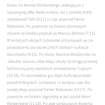
bloku na Kevinie Klinkenbergu atakującym z
sytuacyjnej piłki. Kiedy kolejny raz z szóstej strefy
zaatakował Täht (6:12) o czas poprosił trener
Makowski. Po powrocie na boisko atomowym
zbiciem ze środka popisał się Marcus Böhme (7:13).
W kolejnych akcjach lubinianie utrzymywali się na
prowadzeniu po skutecznych atakach Łukasza
Kaczmarka (9:15). Po bloku Marcina Możdżonka na
Jakubie Jaroszu obie ekipy zeszły na drugą przerwę
techniczną przy wyraźnym prowadzeniu Cuprum
(10:16). Po wznowieniu gry błąd dotknięcia siatki
popełnił Wojciech Jurkiewicz i o kolejny czas dla
swojej ekipy poprosił trener Makowski (10:17). Po
powrocie na boisko zagrywkę w aut posłał Kevin
Klinkenberg (11:18). Po asie serwisowym Roberta