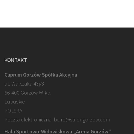
KONTAKT
Cuprum Gorzów Spółka Akcyjna
ul. Walczaka 43j/3
66-400 Gorzów Wlkp.
Lubuskie
POLSKA
Poczta elektroniczna: biuro@stilongorzow.com
Hala Sportowo-Widowiskowa „Arena Gorzów”