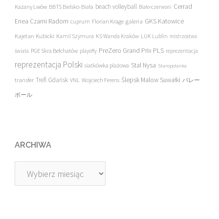
beach volleyball
Cerrad
Każany Lwów
BBTS Bielsko-Biała
Biało-czerwoni
Enea Czarni Radom
galeria
GKS Katowice
cuprum
Florian Krage
Kajetan Kubicki
Kamil Szymura
KS Wanda Kraków
LUK Lublin
mistrzostwa
PreZero Grand Prix PLS
PGE Skra Bełchatów
świata
playoffy
reprezentacja
reprezentacja Polski
Stal Nysa
siatkówka plażowa
Staropolanka
transfer
Trefl Gdańsk
Ślepsk Malow Suwałki
VNL
Wojciech Ferens
バレー
ボール
ARCHIWA
Archiwa