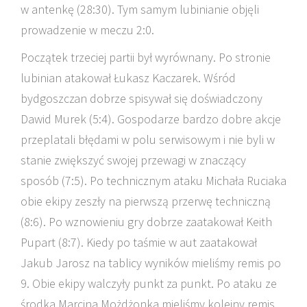
w antenkę (28:30). Tym samym lubinianie objęli
prowadzenie w meczu 2:0.
Początek trzeciej partii był wyrównany. Po stronie
lubinian atakował Łukasz Kaczarek. Wśród
bydgoszczan dobrze spisywał się doświadczony
Dawid Murek (5:4). Gospodarze bardzo dobre akcje
przeplatali błędami w polu serwisowym i nie byli w
stanie zwiększyć swojej przewagi w znaczący
sposób (7:5). Po technicznym ataku Michała Ruciaka
obie ekipy zeszły na pierwszą przerwę techniczną
(8:6). Po wznowieniu gry dobrze zaatakował Keith
Pupart (8:7). Kiedy po taśmie w aut zaatakował
Jakub Jarosz na tablicy wyników mieliśmy remis po
9. Obie ekipy walczyły punkt za punkt. Po ataku ze
środka Marcina Możdżonka mieliśmy kolejny remis