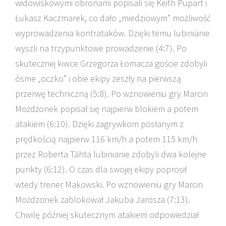
widowiskowymi obronami popisali się Keith Pupart i
Łukasz Kaczmarek, co dało „miedziowym” możliwość
wyprowadzenia kontrataków. Dzięki temu lubinianie
wyszli na trzypunktowe prowadzenie (4:7). Po
skutecznej kiwce Grzegorza Łomacza goście zdobyli
ósme „oczko” i obie ekipy zeszły na pierwszą
przerwę techniczną (5:8). Po wznowieniu gry Marcin
Możdżonek popisał się najpierw blokiem a potem
atakiem (6:10). Dzięki zagrywkom posłanym z
prędkością najpierw 116 km/h a potem 115 km/h
przez Roberta Tähta lubinianie zdobyli dwa kolejne
punkty (6:12). O czas dla swojej ekipy poprosił
wtedy trener Makowski. Po wznowieniu gry Marcin
Możdzonek zablokował Jakuba Jarosza (7:13).
Chwilę później skutecznym atakiem odpowiedział