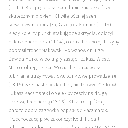
(11:11). Kolejną, długą akcję lubinianie zakończyli
skutecznym blokiem. Chwilę później asem
serwisowym popisał się Grzegorz Łomacz (11:13).
Kiedy kolejny punkt, atakując ze skrzydła, dołożył
Łukasz Kaczmarek (11:14), o czas dla swojej drużyny
poprosił trener Makowski. Po wznowieniu gry
Dawida Murka w polu gry zastąpił Łukasz Wiese.
Mimo dobrego ataku Wojciecha Jurkiewicza
lubinianie utrzymywali dwupunktowe prowadzenie
(13:15). Szesnaste oczko dla „miedziowych” zdobył
Łukasz Kaczmarek i obie ekipy zeszły na drugą
przerwę techniczną (13:16). Kilka akcji później
bardzo dobrą zagrywką popisał się Kaczmarek.
Przechodzącą piłkę zakończył Keith Pupart i
lubinianie mieli już pięć „oczek” przewagi (14:19). O