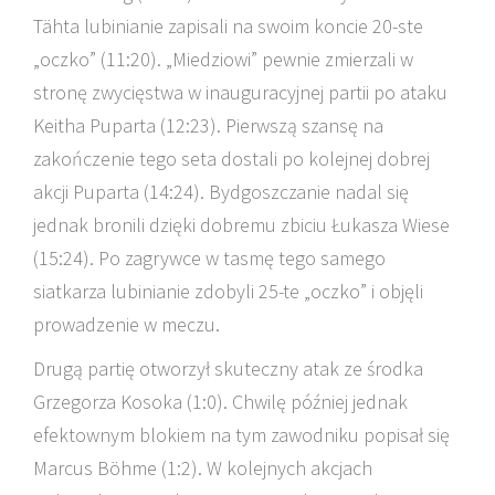
Tähta lubinianie zapisali na swoim koncie 20-ste
„oczko” (11:20). „Miedziowi” pewnie zmierzali w
stronę zwycięstwa w inauguracyjnej partii po ataku
Keitha Puparta (12:23). Pierwszą szansę na
zakończenie tego seta dostali po kolejnej dobrej
akcji Puparta (14:24). Bydgoszczanie nadal się
jednak bronili dzięki dobremu zbiciu Łukasza Wiese
(15:24). Po zagrywce w tasmę tego samego
siatkarza lubinianie zdobyli 25-te „oczko” i objęli
prowadzenie w meczu.
Drugą partię otworzył skuteczny atak ze środka
Grzegorza Kosoka (1:0). Chwilę później jednak
efektownym blokiem na tym zawodniku popisał się
Marcus Böhme (1:2). W kolejnych akcjach