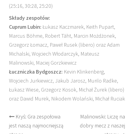
(25:16, 30:28, 25:20)
Składy zespołów:
Cuprum Lubin:
Łukasz Kaczmarek, Keith Pupart,
Marcus Böhme, Robert Täht, Marcin Możdżonek,
Grzegorz Łomacz, Paweł Rusek (libero) oraz Adam
Michalski, Wojciech Włodarczyk, Mateusz
Malinowski, Maciej Gorzkiewicz
Łuczniczka Bydgoszcz:
Kevin Klinkenberg,
Wojciech Jurkiewicz, Jakub Jarosz, Murilo Radke,
Łukasz Wiese, Grzegorz Kosok, Michał Żurek (libero)
oraz Dawid Murek, Nikodem Wolański, Michał Ruciak
Post
Kryś: Gra zespołowa
Malinowski: Liczę na
jest naszą najmocniejszą
dobry mecz z naszej
navigation