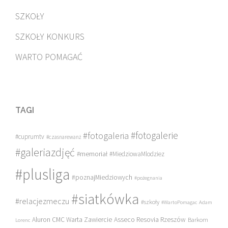
SZKOŁY
SZKOŁY KONKURS
WARTO POMAGAĆ
TAGI
#fotogalerie
#fotogaleria
#cuprumtv
#czasnarewanż
#galeriazdjęć
#memoriał
#MiedziowaMlodziez
#plusliga
#poznajMiedziowych
#pożegnania
#siatkówka
#relacjezmeczu
#szkoły
#WartoPomagac
Adam
Asseco Resovia Rzeszów
Aluron CMC Warta Zawiercie
Barkom
Lorenc