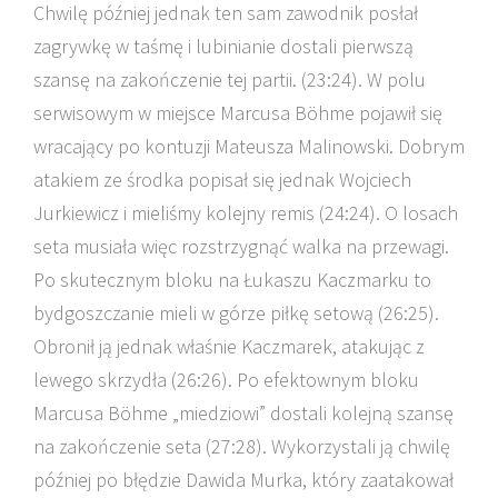
Chwilę później jednak ten sam zawodnik posłał
zagrywkę w taśmę i lubinianie dostali pierwszą
szansę na zakończenie tej partii. (23:24). W polu
serwisowym w miejsce Marcusa Böhme pojawił się
wracający po kontuzji Mateusza Malinowski. Dobrym
atakiem ze środka popisał się jednak Wojciech
Jurkiewicz i mieliśmy kolejny remis (24:24). O losach
seta musiała więc rozstrzygnąć walka na przewagi.
Po skutecznym bloku na Łukaszu Kaczmarku to
bydgoszczanie mieli w górze piłkę setową (26:25).
Obronił ją jednak właśnie Kaczmarek, atakując z
lewego skrzydła (26:26). Po efektownym bloku
Marcusa Böhme „miedziowi” dostali kolejną szansę
na zakończenie seta (27:28). Wykorzystali ją chwilę
później po błędzie Dawida Murka, który zaatakował