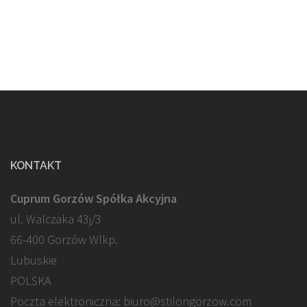
KONTAKT
Cuprum Gorzów Spółka Akcyjna
ul. Walczaka 43j/3
66-400 Gorzów Wlkp.
Lubuskie
POLSKA
Poczta elektroniczna: biuro@stilongorzow.com