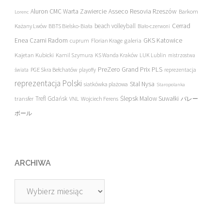
Asseco Resovia Rzeszów
Aluron CMC Warta Zawiercie
Barkom
Lorenc
beach volleyball
Cerrad
Każany Lwów
BBTS Bielsko-Biała
Biało-czerwoni
Enea Czarni Radom
galeria
GKS Katowice
cuprum
Florian Krage
Kajetan Kubicki
Kamil Szymura
KS Wanda Kraków
LUK Lublin
mistrzostwa
PreZero Grand Prix PLS
PGE Skra Bełchatów
świata
playoffy
reprezentacja
reprezentacja Polski
Stal Nysa
siatkówka plażowa
Staropolanka
transfer
Trefl Gdańsk
Ślepsk Malow Suwałki
VNL
Wojciech Ferens
バレー
ボール
ARCHIWA
Archiwa