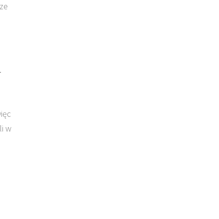
cze
.
ięc
i w
i