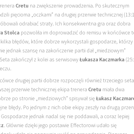
trenera
Cretu
na zwiększenie prowadzenia. Po skutecznym
zili pięcioma „oczkami” na drugiej przerwie technicznej (13:1
róbowali odrabiać straty. Ich konsekwentna gra oraz dobra
a Stolca
pozwoliła im doprowadzić do remisu w końcówce t
y kilka błędów, które dobrze wykorzystali gospodarze, którzy
cznie jednak szansę na zakończenie partii dał „miedziowym”
 Seta zakończył z kolei as serwisowy
Łukasza Kaczmarka
(25:
meczu.
ówce drugiej partii dobrze rozpoczęli również trzeciego seta
zej przerwie technicznej ekipa trenera
Cretu
miała dwa
obrze po stronie „miedziowych” spisywał się
Łukasz Kaczmar
ejne błędy. Po jednym z nich obie ekipy zeszły na drugą prze
Gospodarze jednak nadal się nie poddawali, a coraz lepiej
cz
. Głównie dzięki jego postawie Effectorowi udało się