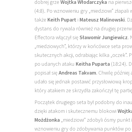
dobrej grze
Wojtka Włodarczyka
na pierwsze
(4:8). Po wznowieniu gry „miedziowi” złapali
także
Keith Pupart
i
Mateusz Malinowski
. D
dystans do rywala również na drugiej przerwi
Effectora włączył się
Sławomir Jungiewicz
.
„miedziowych”, którzy w końcówce seta prowa
skutecznych akcji, odrabiając kilka „oczek”.
po udanych ataku
Keitha Puparta
(18:24). 
popisał się
Andreas Takvam
. Chwilę później
udało się jednak postawić przysłowiową kropk
który atakiem ze skrzydła zakończył tę partię
Początek drugiego seta był podobny do inaug
dzięki atakom i skutecznemu blokowi
Wojtk
Możdżonka
„miedziowi” zdobyli ósmy punkt i
wznowieniu gry do zdobywania punktów po 