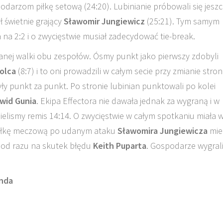
odarzom piłkę setową (24:20). Lubinianie próbowali się jesz
ł świetnie grający
Sławomir Jungiewicz
(25:21). Tym samym
 na 2:2 i o zwycięstwie musiał zadecydować tie-break.
anej walki obu zespołów. Ósmy punkt jako pierwszy zdobyli
olca
(8:7) i to oni prowadzili w całym secie przy zmianie stron
y punkt za punkt. Po stronie lubinian punktowali po kolei
wid Gunia
. Ekipa Effectora nie dawała jednak za wygraną i w
ielismy remis 14:14. O zwycięstwie w całym spotkaniu miała w
piłkę meczową po udanym ataku
Sławomira Jungiewicza
miel
ć od razu na skutek błędu
Keith Puparta
. Gospodarze wygral
nda