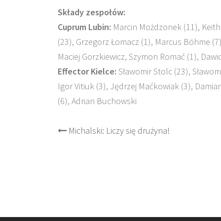
Składy zespołów:
Cuprum Lubin:
Marcin Możdzonek (11), Keith
(23), Grzegorz Łomacz (1), Marcus Böhme (7)
Maciej Gorzkiewicz, Szymon Romać (1), Dawid
Effector Kielce:
Sławomir Stolc (23), Sławomi
Igor Vitiuk (3), Jędrzej Maćkowiak (3), Dami
(6), Adrian Buchowski
Post
Michalski: Liczy się drużyna!
navigation