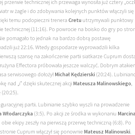
j przerwie technicznej ich przewaga wynosiła już cztery „ocz
 wiatr w żagle i do zdobywania kolejnych punktów włączyli się
zięki temu podopieczni trenera
Cretu
utrzymywali punktowy
e technicznej (11:16). Po powrocie na boisko do gry po stro
 Nie pomagało to jednak na bardzo dobrą postawę
dzili już 22:16. Wtedy gospodarze wyprowadzili kilka
 Pierwszą szansę na zakończenie partii siatkarze Cuprum dosta
Drużyna Effectora próbowała jeszcze walczyć. Dobrym atakie
 asa serwisowego dołożył
Michał Kędzierski
(20:24). Lubinia
ę nad „i” dzięki skutecznej akcji
Mateusza Malinowskiego
,
 (20:25).
uracyjnej partii. Lubinianie szybko wyszli na prowadzenie
a Włodarczyka
(3:5). Po akcji ze środka w wykonaniu
Marcin
 obie ekipy zeszły na pierwszą przerwę techniczną (6:8). Po
stronie Cuprum włączył się ponownie
Mateusz Malinowski
.