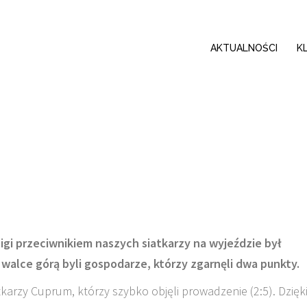
AKTUALNOŚCI
K
gi przeciwnikiem naszych siatkarzy na wyjeździe był
 walce górą byli gospodarze, którzy zgarnęli dwa punkty.
atkarzy Cuprum, którzy szybko objęli prowadzenie (2:5). Dzięk