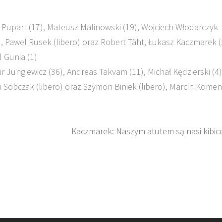
 Pupart (17), Mateusz Malinowski (19), Wojciech Włodarczyk
, Pawel Rusek (libero) oraz Robert Täht, Łukasz Kaczmarek (
 Gunia (1)
r Jungiewicz (36), Andreas Takvam (11), Michał Kędzierski (4)
an Sobczak (libero) oraz Szymon Biniek (libero), Marcin Kome
Kaczmarek: Naszym atutem są nasi kibic