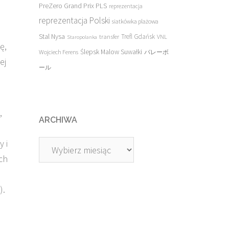
PreZero Grand Prix PLS
reprezentacja
reprezentacja Polski
siatkówka plażowa
Stal Nysa
transfer
Trefl Gdańsk
VNL
Staropolanka
ę,
Ślepsk Malow Suwałki
Wojciech Ferens
バレーボ
ej
ール
,
ARCHIWA
y i
Archiwa
ich
).