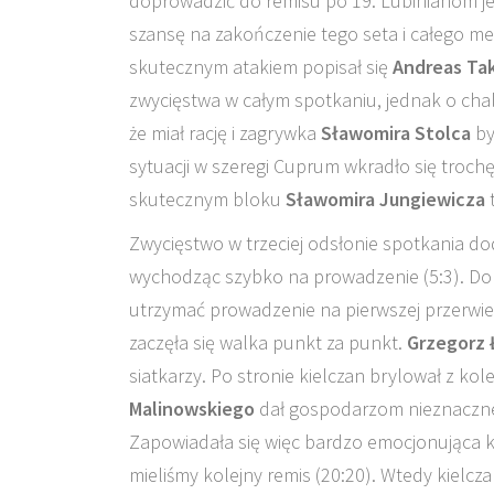
doprowadzić do remisu po 19. Lubinianom j
szansę na zakończenie tego seta i całego m
skutecznym atakiem popisał się
Andreas Ta
zwycięstwa w całym spotkaniu, jednak o cha
że miał rację i zagrywka
Sławomira Stolca
by
sytuacji w szeregi Cuprum wkradło się troch
skutecznym bloku
Sławomira Jungiewicza
t
Zwycięstwo w trzeciej odsłonie spotkania do
wychodząc szybko na prowadzenie (5:3). Dob
utrzymać prowadzenie na pierwszej przerwie te
zaczęła się walka punkt za punkt.
Grzegorz
siatkarzy. Po stronie kielczan brylował z kol
Malinowskiego
dał gospodarzom nieznaczne 
Zapowiadała się więc bardzo emocjonująca
mieliśmy kolejny remis (20:20). Wtedy kielcza