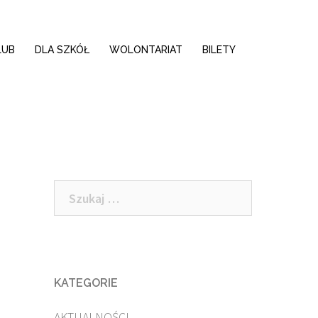
LUB
DLA SZKÓŁ
WOLONTARIAT
BILETY
Szukaj:
KATEGORIE
i
AKTUALNOŚCI