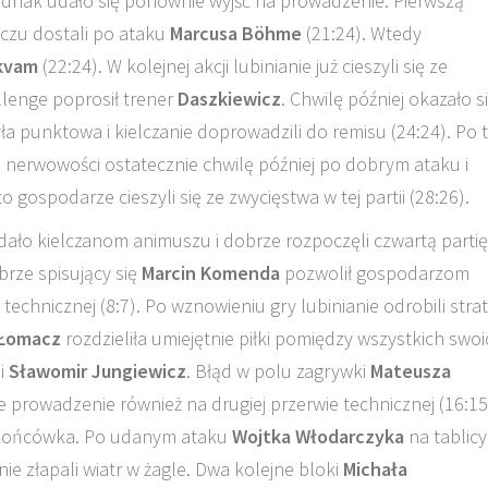
ednak udało się ponownie wyjść na prowadzenie. Pierwszą
eczu dostali po ataku
Marcusa Böhme
(21:24). Wtedy
kvam
(22:24). W kolejnej akcji lubinianie już cieszyli się ze
llenge poprosił trener
Daszkiewicz
. Chwilę później okazało si
ła punktowa i kielczanie doprowadzili do remisu (24:24). Po t
ę nerwowości ostatecznie chwilę później po dobrym ataku i
o gospodarze cieszyli się ze zwycięstwa w tej partii (28:26).
dało kielczanom animuszu i dobrze rozpoczęli czwartą partię
rze spisujący się
Marcin Komenda
pozwolił gospodarzom
chnicznej (8:7). Po wznowieniu gry lubinianie odrobili strat
 Łomacz
rozdzieliła umiejętnie piłki pomiędzy wszystkich swo
ei
Sławomir Jungiewicz
. Błąd w polu zagrywki
Mateusza
prowadzenie również na drugiej przerwie technicznej (16:15
 końcówka. Po udanym ataku
Wojtka Włodarczyka
na tablicy
nie złapali wiatr w żagle. Dwa kolejne bloki
Michała