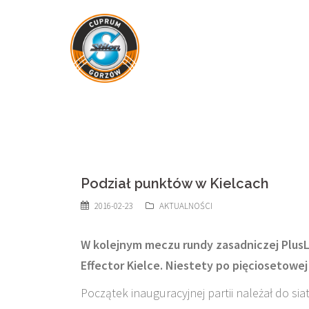
Skip
to
content
Podział punktów w Kielcach
2016-02-23
AKTUALNOŚCI
W kolejnym meczu rundy zasadniczej PlusLi
Effector Kielce. Niestety po pięciosetowej
Początek inauguracyjnej partii należał do si