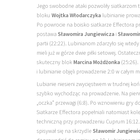
Jego swobodne ataki pozwoliły siatkarzom 
bloku
Wojtka Włodarczyka
lubinianie prowad
Po powrocie na boisko siatkarze Effectora p
postawa
Sławomira Jungiewicza
i
Sławomir
partii (22:22). Lubinianom zdarzyło się wted
mieli już w górze dwie piłki setowej. Ostate
skuteczny blok
Marcina Możdżonka
(25:26).
i lubinianie objęli prowadzenie 2:0 w całym 
Lubianie niesieni zwycięstwem w trudnej końc
szybko wychodząc na prowadzenie. Na pierws
„oczka” przewagi (6:8). Po wznowieniu gry d
Siatkarze Effectora popełniali natomiast kol
techniczną przy prowadzeniu Cuprum 16:12. 
spisywał się na skrzydle
Sławomir Jungiewi