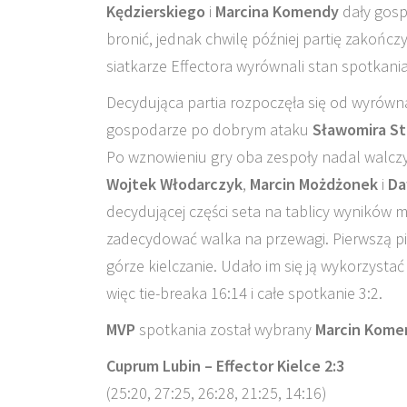
Kędzierskiego
i
Marcina Komendy
dały gosp
bronić, jednak chwilę później partię zakończy
siatkarze Effectora wyrównali stan spotkania
Decydująca partia rozpoczęła się od wyrówn
gospodarze po dobrym ataku
Sławomira St
Po wznowieniu gry oba zespoły nadal walczył
Wojtek Włodarczyk
,
Marcin Możdżonek
i
Da
decydującej części seta na tablicy wyników m
zadecydować walka na przewagi. Pierwszą 
górze kielczanie. Udało im się ją wykorzysta
więc tie-breaka 16:14 i całe spotkanie 3:2.
MVP
spotkania został wybrany
Marcin Kome
Cuprum Lubin – Effector Kielce 2:3
(25:20, 27:25, 26:28, 21:25, 14:16)