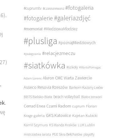
#fotogaleria
#cuprumtv
#czasnarewanż
6).
#galeriazdjęć
#fotogalerie
#memoriał
#MiedziowaMlodziez
ej
#plusliga
#poznajMiedziowych
#relacjezmeczu
#pożegnania
27)
#siatkówka
#szkoły
#WartoPomagac
Aluron CMC Warta Zawiercie
Adam Lorenc
,
Asseco Resovia Rzeszów
Barkom Każany Lwów
beach volleyball
BBTS Bielsko-Biała
Biało-czerwoni
ek
.
Cerrad Enea Czarni Radom
cuprum
Florian
rwę
galeria
GKS Katowice
Kajetan Kubicki
Krage
Kamil Szymura
KS Wanda Kraków
LUK Lublin
PGE Skra Bełchatów
mistrzostwa świata
playoffy