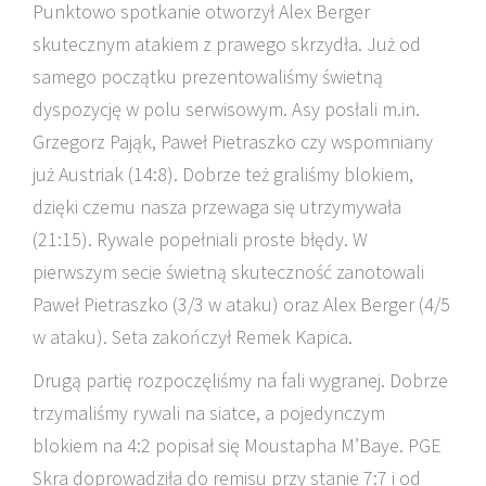
Punktowo spotkanie otworzył Alex Berger
skutecznym atakiem z prawego skrzydła. Już od
samego początku prezentowaliśmy świetną
dyspozycję w polu serwisowym. Asy posłali m.in.
Grzegorz Pająk, Paweł Pietraszko czy wspomniany
już Austriak (14:8). Dobrze też graliśmy blokiem,
dzięki czemu nasza przewaga się utrzymywała
(21:15). Rywale popełniali proste błędy. W
pierwszym secie świetną skuteczność zanotowali
Paweł Pietraszko (3/3 w ataku) oraz Alex Berger (4/5
w ataku). Seta zakończył Remek Kapica.
Drugą partię rozpoczęliśmy na fali wygranej. Dobrze
trzymaliśmy rywali na siatce, a pojedynczym
blokiem na 4:2 popisał się Moustapha M’Baye. PGE
Skra doprowadziła do remisu przy stanie 7:7 i od