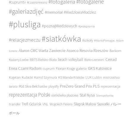
#fotogalerie
#fotogaleria
#cuprumtv
#czasnarewanż
#galeriazdjęć
#memoriał
#MiedziowaMlodziez
#plusliga
#poznajMiedziowych
#pożegnania
#siatkówka
#relacjezmeczu
#szkoły
#WartoPomagac
Adam
Asseco Resovia Rzeszów
Aluron CMC Warta Zawiercie
Barkom
Lorenc
beach volleyball
Cerrad
Każany Lwów
BBTS Bielsko-Biała
Biało-czerwoni
Enea Czarni Radom
galeria
GKS Katowice
cuprum
Florian Krage
Kajetan Kubicki
Kamil Szymura
KS Wanda Kraków
LUK Lublin
mistrzostwa
PreZero Grand Prix PLS
PGE Skra Bełchatów
świata
playoffy
reprezentacja
reprezentacja Polski
Stal Nysa
siatkówka plażowa
Staropolanka
transfer
Trefl Gdańsk
Ślepsk Malow Suwałki
VNL
Wojciech Ferens
バレー
ボール