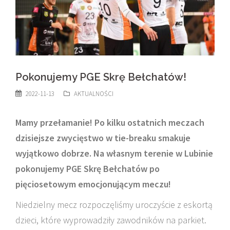
Pokonujemy PGE Skrę Bełchatów!
2022-11-13
AKTUALNOŚCI
Mamy przełamanie! Po kilku ostatnich meczach
dzisiejsze zwycięstwo w tie-breaku smakuje
wyjątkowo dobrze. Na własnym terenie w Lubinie
pokonujemy PGE Skrę Bełchatów po
pięciosetowym emocjonującym meczu!
Niedzielny mecz rozpoczęliśmy uroczyście z eskortą
dzieci, które wyprowadziły zawodników na parkiet.