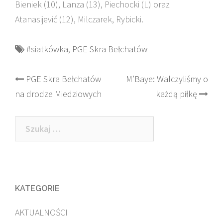
Bieniek (10), Lanza (13), Piechocki (L) oraz
Atanasijević (12), Milczarek, Rybicki.
#siatkówka
,
PGE Skra Bełchatów
Post
PGE Skra Bełchatów
M’Baye: Walczyliśmy o
na drodze Miedziowych
każdą piłkę
navigation
Szukaj:
KATEGORIE
AKTUALNOŚCI