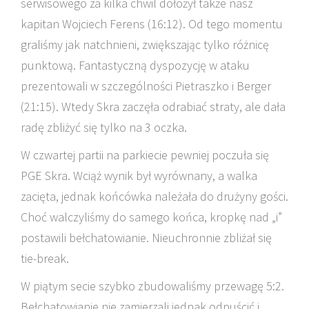
serwisowego za kilka chwil dołożył także nasz
kapitan Wojciech Ferens (16:12). Od tego momentu
graliśmy jak natchnieni, zwiększając tylko różnicę
punktową. Fantastyczną dyspozycję w ataku
prezentowali w szczególności Pietraszko i Berger
(21:15). Wtedy Skra zaczęła odrabiać straty, ale dała
radę zbliżyć się tylko na 3 oczka.
W czwartej partii na parkiecie pewniej poczuła się
PGE Skra. Wciąż wynik był wyrównany, a walka
zacięta, jednak końcówka należała do drużyny gości.
Choć walczyliśmy do samego końca, kropkę nad „i”
postawili bełchatowianie. Nieuchronnie zbliżał się
tie-break.
W piątym secie szybko zbudowaliśmy przewagę 5:2.
Bełchatowianie nie zamierzali jednak odpuścić i