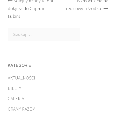
Post
Kolejny młody talent
Wzmocnienia na
dołącza do Cuprum
miedziowym środku!
navigation
Lubin!
Szukaj:
KATEGORIE
AKTUALNOŚCI
BILETY
GALERIA
GRAMY RAZEM