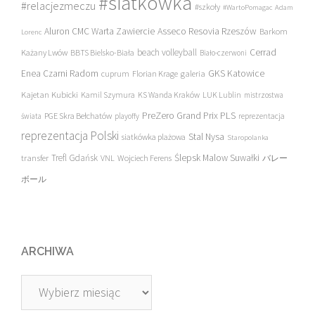
#siatkówka
#relacjezmeczu
#szkoły
#WartoPomagac
Adam
Asseco Resovia Rzeszów
Aluron CMC Warta Zawiercie
Barkom
Lorenc
beach volleyball
Cerrad
Każany Lwów
BBTS Bielsko-Biała
Biało-czerwoni
Enea Czarni Radom
galeria
GKS Katowice
cuprum
Florian Krage
Kajetan Kubicki
Kamil Szymura
KS Wanda Kraków
LUK Lublin
mistrzostwa
PreZero Grand Prix PLS
PGE Skra Bełchatów
świata
playoffy
reprezentacja
reprezentacja Polski
Stal Nysa
siatkówka plażowa
Staropolanka
transfer
Trefl Gdańsk
Ślepsk Malow Suwałki
VNL
Wojciech Ferens
バレー
ボール
ARCHIWA
Archiwa