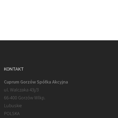
KONTAKT
Cuprum Gorzów Spółka Akcyjna
ul. Walczaka 43j/3
66-400 Gorzów Wlkp.
Lubuskie
POLSKA