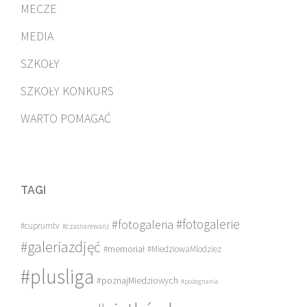
MECZE
MEDIA
SZKOŁY
SZKOŁY KONKURS
WARTO POMAGAĆ
TAGI
#fotogalerie
#fotogaleria
#cuprumtv
#czasnarewanż
#galeriazdjęć
#memoriał
#MiedziowaMlodziez
#plusliga
#poznajMiedziowych
#pożegnania