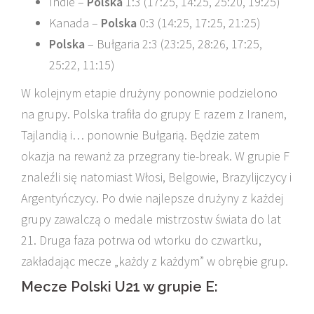
Indie –
Polska
1:3 (17:25, 14:25, 25:20, 19:25)
Kanada –
Polska
0:3 (14:25, 17:25, 21:25)
Polska
– Bułgaria 2:3 (23:25, 28:26, 17:25,
25:22, 11:15)
W kolejnym etapie drużyny ponownie podzielono
na grupy. Polska trafiła do grupy E razem z Iranem,
Tajlandią i… ponownie Bułgarią. Będzie zatem
okazja na rewanż za przegrany tie-break. W grupie F
znaleźli się natomiast Włosi, Belgowie, Brazylijczycy i
Argentyńczycy. Po dwie najlepsze drużyny z każdej
grupy zawalczą o medale mistrzostw świata do lat
21. Druga faza potrwa od wtorku do czwartku,
zakładając mecze „każdy z każdym” w obrębie grup.
Mecze Polski U21 w grupie E: