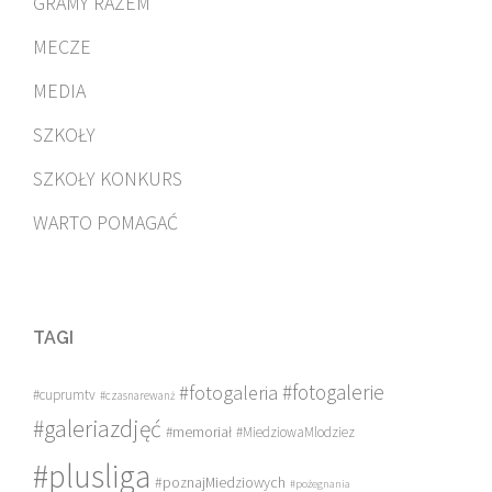
GRAMY RAZEM
MECZE
MEDIA
SZKOŁY
SZKOŁY KONKURS
WARTO POMAGAĆ
TAGI
#fotogalerie
#fotogaleria
#cuprumtv
#czasnarewanż
#galeriazdjęć
#memoriał
#MiedziowaMlodziez
#plusliga
#poznajMiedziowych
#pożegnania