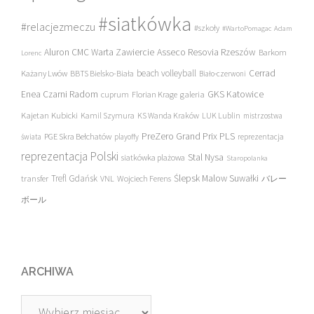
#siatkówka
#relacjezmeczu
#szkoły
#WartoPomagac
Adam
Asseco Resovia Rzeszów
Aluron CMC Warta Zawiercie
Barkom
Lorenc
beach volleyball
Cerrad
Każany Lwów
BBTS Bielsko-Biała
Biało-czerwoni
Enea Czarni Radom
galeria
GKS Katowice
cuprum
Florian Krage
Kajetan Kubicki
Kamil Szymura
KS Wanda Kraków
LUK Lublin
mistrzostwa
PreZero Grand Prix PLS
PGE Skra Bełchatów
świata
playoffy
reprezentacja
reprezentacja Polski
Stal Nysa
siatkówka plażowa
Staropolanka
transfer
Trefl Gdańsk
Ślepsk Malow Suwałki
VNL
Wojciech Ferens
バレー
ボール
ARCHIWA
Archiwa