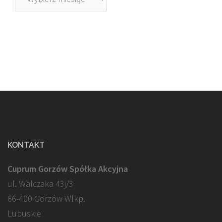
KONTAKT
Cuprum Gorzów Spółka Akcyjna
ul. Walczaka 43j/3
66-400 Gorzów Wlkp.
Lubuskie