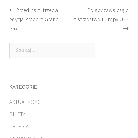
Post
Przed nami trzecia
Polacy zawalczą o
edycja PreZero Grand
mistrzostwo Europy U22
navigation
Prix!
Szukaj:
KATEGORIE
AKTUALNOŚCI
BILETY
GALERIA