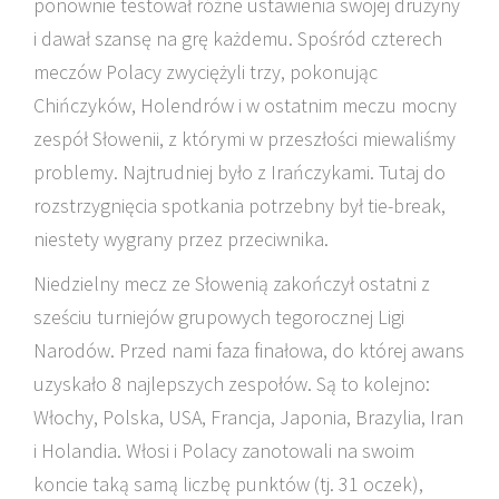
ponownie testował różne ustawienia swojej drużyny
i dawał szansę na grę każdemu. Spośród czterech
meczów Polacy zwyciężyli trzy, pokonując
Chińczyków, Holendrów i w ostatnim meczu mocny
zespół Słowenii, z którymi w przeszłości miewaliśmy
problemy. Najtrudniej było z Irańczykami. Tutaj do
rozstrzygnięcia spotkania potrzebny był tie-break,
niestety wygrany przez przeciwnika.
Niedzielny mecz ze Słowenią zakończył ostatni z
sześciu turniejów grupowych tegorocznej Ligi
Narodów. Przed nami faza finałowa, do której awans
uzyskało 8 najlepszych zespołów. Są to kolejno:
Włochy, Polska, USA, Francja, Japonia, Brazylia, Iran
i Holandia. Włosi i Polacy zanotowali na swoim
koncie taką samą liczbę punktów (tj. 31 oczek),