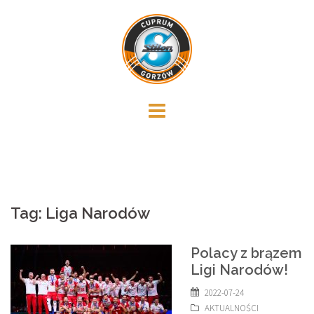
Skip
to
content
Tag:
Liga Narodów
Polacy z brązem
Ligi Narodów!
2022-07-24
AKTUALNOŚCI