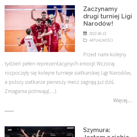
Zaczynamy
drugi turniej Ligi
Narodów!
2022-06-22
AKTUALNOŚCI
Przed nami kolejny
tydzień pełen reprezentacyjnych emocji! Wczoraj
rozpoczęły się kolejne turnieje siatkarskiej Ligi Narodów,
a polscy siatkarze pierwszy mecz zagrają już dziś.
Zmagania potrwają(…)
Więcej…
Szymura: