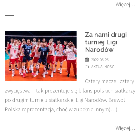
Więcej…
Za nami drugi
turniej Ligi
Narodów
2022-06-26
AKTUALNOŚCI
Cztery mecze i cztery
zwycięstwa – tak prezentuje się bilans polskich siatkarzy
po drugim turnieju siatkarskiej Ligi Narodów. Brawo!
Polska reprezentacja, choć w zupełnie innym(…)
Więcej…