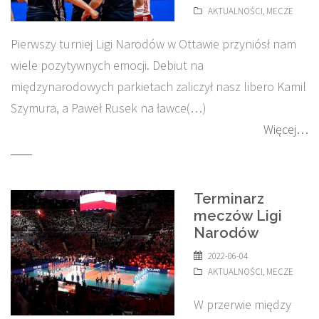
AKTUALNOŚCI
,
MECZE
Pierwszy turniej Ligi Narodów w Ottawie przyniósł nam
wiele pozytywnych emocji. Debiut na
międzynarodowych parkietach zaliczył nasz libero Kamil
Szymura, a Paweł Rusek na ławce(…)
Więcej…
Terminarz
meczów Ligi
Narodów
2022-06-04
AKTUALNOŚCI
,
MECZE
W przerwie między