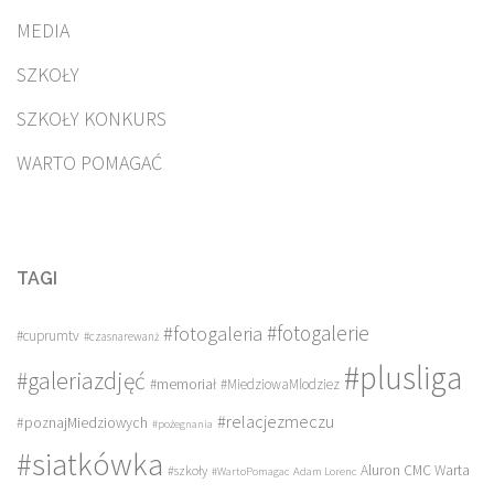
MEDIA
SZKOŁY
SZKOŁY KONKURS
WARTO POMAGAĆ
TAGI
#fotogalerie
#fotogaleria
#cuprumtv
#czasnarewanż
#plusliga
#galeriazdjęć
#memoriał
#MiedziowaMlodziez
#relacjezmeczu
#poznajMiedziowych
#pożegnania
#siatkówka
Aluron CMC Warta
#szkoły
#WartoPomagac
Adam Lorenc