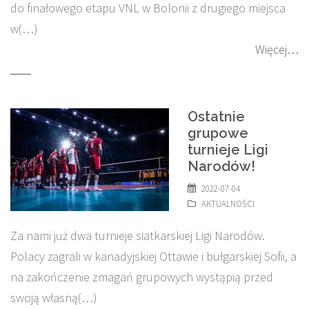
do finałowego etapu VNL w Bolonii z drugiego miejsca
w(…)
Więcej…
Ostatnie
grupowe
turnieje Ligi
Narodów!
2022-07-04
AKTUALNOŚCI
Za nami już dwa turnieje siatkarskiej Ligi Narodów.
Polacy zagrali w kanadyjskiej Ottawie i bułgarskiej Sofii, a
na zakończenie zmagań grupowych wystąpią przed
swoją własną(…)