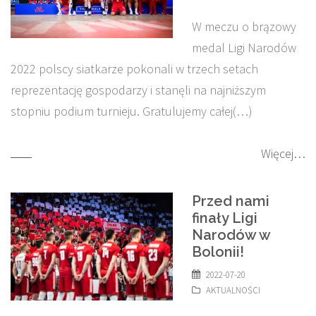
W meczu o brązowy
medal Ligi Narodów
2022 polscy siatkarze pokonali w trzech setach
reprezentację gospodarzy i stanęli na najniższym
stopniu podium turnieju. Gratulujemy całej(…)
Więcej…
Przed nami
finały Ligi
Narodów w
Bolonii!
2022-07-20
AKTUALNOŚCI