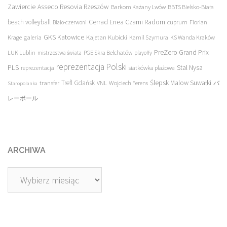
Asseco Resovia Rzeszów
Zawiercie
Barkom Każany Lwów
BBTS Bielsko-Biała
beach volleyball
Cerrad Enea Czarni Radom
cuprum
Florian
Biało-czerwoni
galeria
GKS Katowice
Kajetan Kubicki
Krage
Kamil Szymura
KS Wanda Kraków
PreZero Grand Prix
LUK Lublin
PGE Skra Bełchatów
mistrzostwa świata
playoffy
reprezentacja Polski
PLS
Stal Nysa
siatkówka plażowa
reprezentacja
transfer
Trefl Gdańsk
Ślepsk Malow Suwałki
VNL
Wojciech Ferens
バ
Staropolanka
レーボール
ARCHIWA
Archiwa