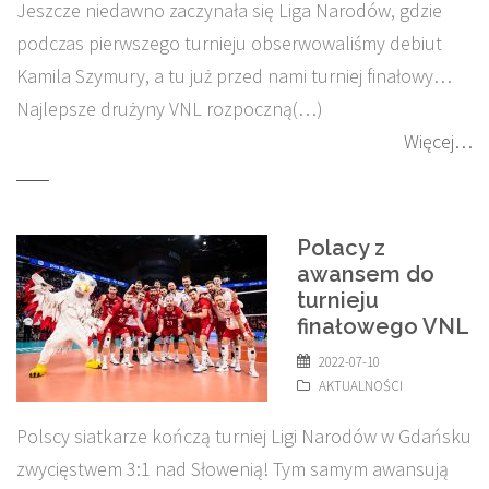
Jeszcze niedawno zaczynała się Liga Narodów, gdzie
podczas pierwszego turnieju obserwowaliśmy debiut
Kamila Szymury, a tu już przed nami turniej finałowy…
Najlepsze drużyny VNL rozpoczną(…)
Więcej…
Polacy z
awansem do
turnieju
finałowego VNL
2022-07-10
AKTUALNOŚCI
Polscy siatkarze kończą turniej Ligi Narodów w Gdańsku
zwycięstwem 3:1 nad Słowenią! Tym samym awansują