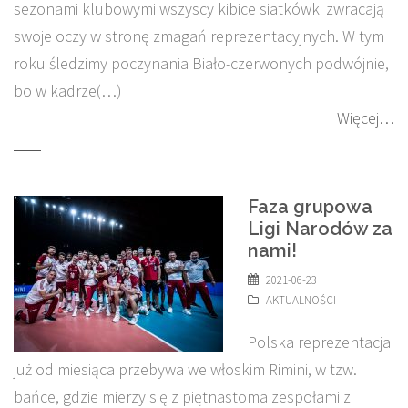
sezonami klubowymi wszyscy kibice siatkówki zwracają
swoje oczy w stronę zmagań reprezentacyjnych. W tym
roku śledzimy poczynania Biało-czerwonych podwójnie,
bo w kadrze(…)
Więcej…
Faza grupowa
Ligi Narodów za
nami!
2021-06-23
AKTUALNOŚCI
Polska reprezentacja
już od miesiąca przebywa we włoskim Rimini, w tzw.
bańce, gdzie mierzy się z piętnastoma zespołami z