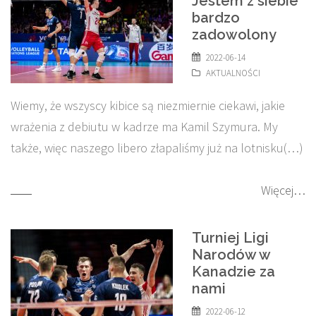
Jestem z siebie
bardzo
zadowolony
2022-06-14
AKTUALNOŚCI
Wiemy, że wszyscy kibice są niezmiernie ciekawi, jakie
wrażenia z debiutu w kadrze ma Kamil Szymura. My
także, więc naszego libero złapaliśmy już na lotnisku(…)
Więcej…
Turniej Ligi
Narodów w
Kanadzie za
nami
2022-06-12