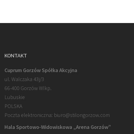
KONTAKT
Cuprum Gorzów Spółka Akcyjna
ul. Walczaka 43j/3
66-400 Gorzów Wlkp.
Lubuskie
POLSKA
Poczta elektroniczna: biuro@stilongorzow.com
Hala Sportowo-Widowiskowa „Arena Gorzów”