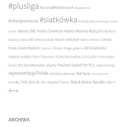
#plusliga
#poznajMiedziowych
#pożegnania
#siatkówka
#relacjezmeczu
#szkoły
#WartoPomagac
Adam
Asseco Resovia Rzeszów
Aluron CMC Warta Zawiercie
Barkom
Lorenc
beach volleyball
Cerrad
Każany Lwów
BBTS Bielsko-Biała
Biało-czerwoni
Enea Czarni Radom
galeria
GKS Katowice
cuprum
Florian Krage
Kajetan Kubicki
Kamil Szymura
KS Wanda Kraków
LUK Lublin
mistrzostwa
PreZero Grand Prix PLS
PGE Skra Bełchatów
świata
playoffy
reprezentacja
reprezentacja Polski
Stal Nysa
siatkówka plażowa
Staropolanka
transfer
Trefl Gdańsk
Ślepsk Malow Suwałki
VNL
Wojciech Ferens
バレー
ボール
ARCHIWA