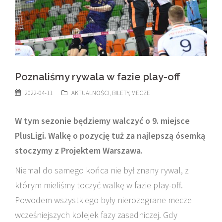
Poznaliśmy rywala w fazie play-off
2022-04-11
AKTUALNOŚCI
,
BILETY
,
MECZE
W tym sezonie będziemy walczyć o 9. miejsce
PlusLigi. Walkę o pozycję tuż za najlepszą ósemką
stoczymy z Projektem Warszawa.
Niemal do samego końca nie był znany rywal, z
którym mieliśmy toczyć walkę w fazie play-off.
Powodem wszystkiego były nierozegrane mecze
wcześniejszych kolejek fazy zasadniczej. Gdy