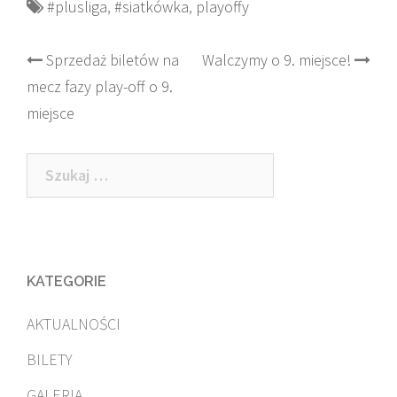
#plusliga
,
#siatkówka
,
playoffy
Post
Sprzedaż biletów na
Walczymy o 9. miejsce!
mecz fazy play-off o 9.
navigation
miejsce
Szukaj:
KATEGORIE
AKTUALNOŚCI
BILETY
GALERIA