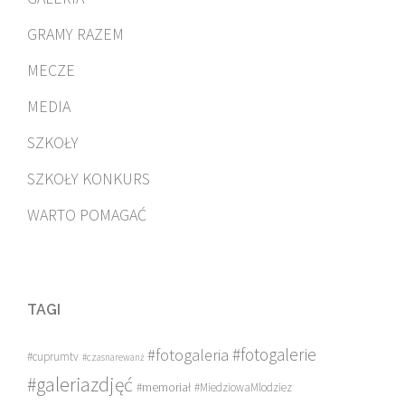
GRAMY RAZEM
MECZE
MEDIA
SZKOŁY
SZKOŁY KONKURS
WARTO POMAGAĆ
TAGI
#fotogalerie
#fotogaleria
#cuprumtv
#czasnarewanż
#galeriazdjęć
#memoriał
#MiedziowaMlodziez