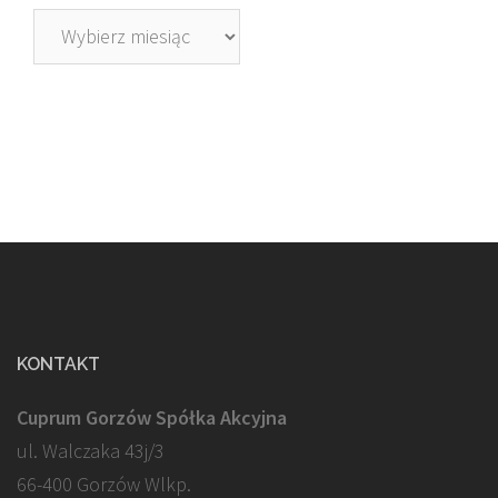
Archiwa
KONTAKT
Cuprum Gorzów Spółka Akcyjna
ul. Walczaka 43j/3
66-400 Gorzów Wlkp.