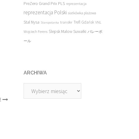
PreZero Grand Prix PLS
reprezentacja
reprezentacja Polski
siatkówka plażowa
Stal Nysa
transfer
Trefl Gdańsk
VNL
Staropolanka
Ślepsk Malow Suwałki
Wojciech Ferens
バレーボ
ール
ARCHIWA
Archiwa
!