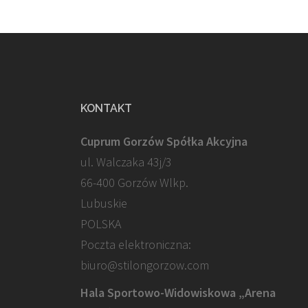
KONTAKT
Cuprum Gorzów Spółka Akcyjna
ul. Walczaka 43j/3
66-400 Gorzów Wlkp.
Lubuskie
POLSKA
Poczta elektroniczna:
biuro@stilongorzow.com
Hala Sportowo-Widowiskowa „Arena