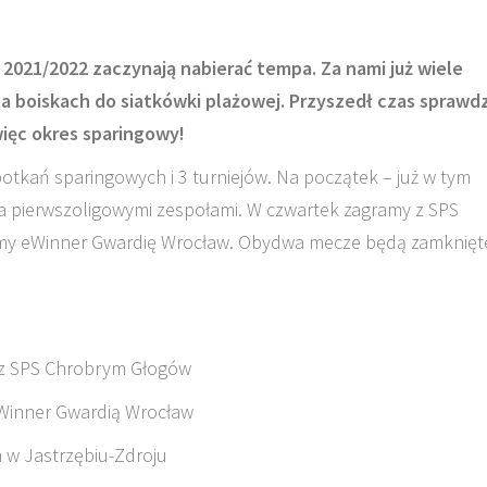
021/2022 zaczynają nabierać tempa. Za nami już wiele
na boiskach do siatkówki plażowej. Przyszedł czas sprawdz
ięc okres sparingowy!
tkań sparingowych i 3 turniejów. Na początek – już w tym
a pierwszoligowymi zespołami. W czwartek zagramy z SPS
emy eWinner Gwardię Wrocław. Obydwa mecze będą zamknięt
 z SPS Chrobrym Głogów
eWinner Gwardią Wrocław
 w Jastrzębiu-Zdroju