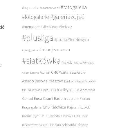
#fotogaleria
#cuprumtv
#czasnarewanż
#galeriazdjęć
#fotogalerie
ić
#memoriał
#MiedziowaMlodziez
#plusliga
#poznajMiedziowych
#relacjezmeczu
#pożegnania
#siatkówka
#szkoły
#WartoPomagac
e
Aluron CMC Warta Zawiercie
Adam Lorenc
Asseco Resovia Rzeszów
Barkom Każany Lwów
beach volleyball
BBTS Bielsko-Biała
Biało-czerwoni
Cerrad Enea Czarni Radom
cuprum
Florian
galeria
GKS Katowice
Kajetan Kubicki
Krage
Kamil Szymura
KS Wanda Kraków
LUK Lublin
PGE Skra Bełchatów
mistrzostwa świata
playoffy