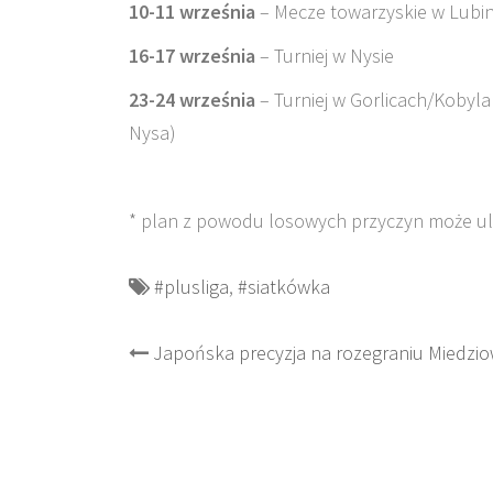
10-11 września
– Mecze towarzyskie w Lubini
16-17 września
– Turniej w Nysie
23-24 września
– Turniej w Gorlicach/Kobyla
Nysa)
* plan z powodu losowych przyczyn może ul
#plusliga
,
#siatkówka
Post
Japońska precyzja na rozegraniu Miedzi
navigation