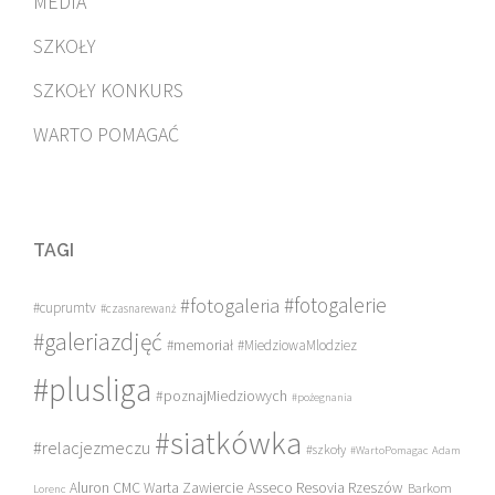
MEDIA
SZKOŁY
SZKOŁY KONKURS
WARTO POMAGAĆ
TAGI
#fotogalerie
#fotogaleria
#cuprumtv
#czasnarewanż
#galeriazdjęć
#memoriał
#MiedziowaMlodziez
#plusliga
#poznajMiedziowych
#pożegnania
#siatkówka
#relacjezmeczu
#szkoły
#WartoPomagac
Adam
Asseco Resovia Rzeszów
Aluron CMC Warta Zawiercie
Barkom
Lorenc