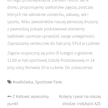
domu, proponujemy siatkarskie zajęcia, podczas
których nie zabraknie uśmiechu, zabawy, ale i
sportu. Kilku zawodników naszej pierwszej drużyny
z pewnością pokaże podstawowe elementy
siatkówki i pomoże sprawdzić swoje umiejętności.
Zapraszamy serdecznie do hali przy SP14 w Lubinie!
Zajęcia rozpoczną się jutro (9 lutego) o godzinie
11:00 w hali sportowej Szkoły Podstawowej nr 14
przy ulicy Norwida 10 w Lubinie. Do zobaczenia!
#siatkówka
,
Sportowe Ferie
Post
Z Katowic wywozimy
Kolejny rywal na naszej
punkt
drodze: Indykpol AZS
navigation