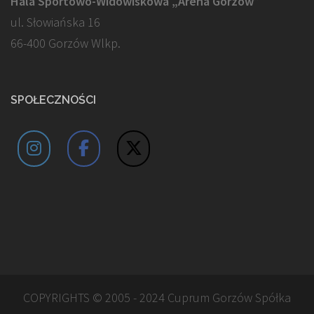
Hala Sportowo-Widowiskowa „Arena Gorzów”
ul. Słowiańska 16
66-400 Gorzów Wlkp.
SPOŁECZNOŚCI
COPYRIGHTS © 2005 - 2024 Cuprum Gorzów Spółka