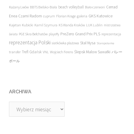
beach volleyball
Cerrad
Każany Lwów
BBTS Bielsko-Biała
Biało-czerwoni
Enea Czarni Radom
galeria
GKS Katowice
cuprum
Florian Krage
Kajetan Kubicki
Kamil Szymura
KS Wanda Kraków
LUK Lublin
mistrzostwa
PreZero Grand Prix PLS
PGE Skra Bełchatów
świata
playoffy
reprezentacja
reprezentacja Polski
Stal Nysa
siatkówka plażowa
Staropolanka
transfer
Trefl Gdańsk
Ślepsk Malow Suwałki
VNL
Wojciech Ferens
バレー
ボール
ARCHIWA
Archiwa