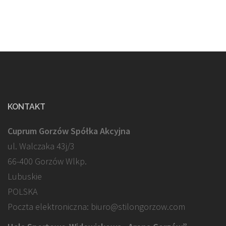
KONTAKT
Cuprum Gorzów Spółka Akcyjna
ul. Walczaka 43j/3
66-400 Gorzów Wlkp.
Lubuskie
POLSKA
Poczta elektroniczna: biuro@stilongorzow.com