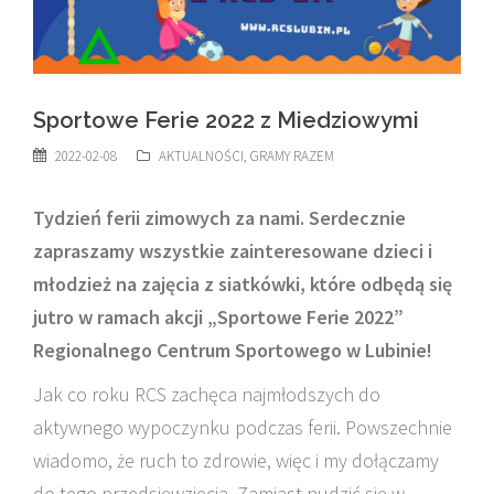
Sportowe Ferie 2022 z Miedziowymi
2022-02-08
AKTUALNOŚCI
,
GRAMY RAZEM
Tydzień ferii zimowych za nami. Serdecznie
zapraszamy wszystkie zainteresowane dzieci i
młodzież na zajęcia z siatkówki, które odbędą się
jutro w ramach akcji „Sportowe Ferie 2022”
Regionalnego Centrum Sportowego w Lubinie!
Jak co roku RCS zachęca najmłodszych do
aktywnego wypoczynku podczas ferii. Powszechnie
wiadomo, że ruch to zdrowie, więc i my dołączamy
do tego przedsięwzięcia. Zamiast nudzić się w