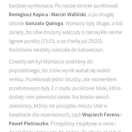
bardziej wyrównana. Po naszej stronie punktowali
Remigiusz Kapica
i
Marcin Waliński
, a po drugiej
stronie
Gonzalo Quiroga
. Wymiany były długie, a bój
zacięty, bo obie drużyny walczyły o niezwykle cenne
ligowe punkty (15:15, a za chwilę już 20:20).
Końcówka niestety należała do katowiczan.
Czwarty set był bliźniaczo podobny do
poprzedniego, bo znów wynik wahał się wokół
remisu. Punktowali jedni i drudzy, ale momentem
przełomowym były 3 z rzędu punktowe bloki, które
dodały nam pewności siebie. Na boisko weszli
zawodnicy, którzy od początku meczu stali w
kwadracie dla rezerwowych, czyli
Wojciech Ferens
i
Paweł Pietraszko
. Przejęliśmy inicjatywę w secie i