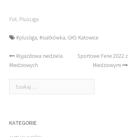
Fot. PlusLiga
#plusliga
,
#siatkówka
,
GKS Katowice
Post
Wyjazdowa niedziela
Sportowe Ferie 2022 z
Miedziowych
Miedziowymi
navigation
Szukaj:
KATEGORIE