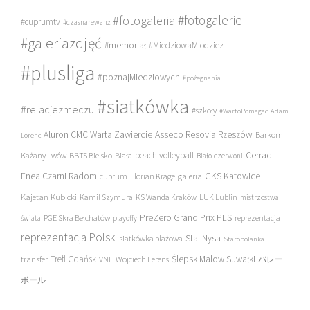
#fotogalerie
#fotogaleria
#cuprumtv
#czasnarewanż
#galeriazdjęć
#memoriał
#MiedziowaMlodziez
#plusliga
#poznajMiedziowych
#pożegnania
#siatkówka
#relacjezmeczu
#szkoły
#WartoPomagac
Adam
Asseco Resovia Rzeszów
Aluron CMC Warta Zawiercie
Barkom
Lorenc
beach volleyball
Cerrad
Każany Lwów
BBTS Bielsko-Biała
Biało-czerwoni
Enea Czarni Radom
galeria
GKS Katowice
cuprum
Florian Krage
Kajetan Kubicki
Kamil Szymura
KS Wanda Kraków
LUK Lublin
mistrzostwa
PreZero Grand Prix PLS
PGE Skra Bełchatów
świata
playoffy
reprezentacja
reprezentacja Polski
Stal Nysa
siatkówka plażowa
Staropolanka
transfer
Trefl Gdańsk
Ślepsk Malow Suwałki
VNL
Wojciech Ferens
バレー
ボール