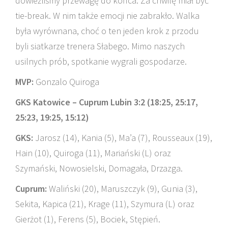
dowieźliśmy przewagę do końca. Za chwilę miał być
tie-break. W nim także emocji nie zabrakło. Walka
była wyrównana, choć o ten jeden krok z przodu
byli siatkarze trenera Słabego. Mimo naszych
usilnych prób, spotkanie wygrali gospodarze.
MVP:
Gonzalo Quiroga
GKS Katowice – Cuprum Lubin 3:2 (18:25, 25:17,
25:23, 19:25, 15:12)
GKS:
Jarosz (14), Kania (5), Ma’a (7), Rousseaux (19),
Hain (10), Quiroga (11), Mariański (L) oraz
Szymański, Nowosielski, Domagała, Drzazga.
Cuprum:
Waliński (20), Maruszczyk (9), Gunia (3),
Sekita, Kapica (21), Krage (11), Szymura (L) oraz
Gierżot (1), Ferens (5), Bociek, Stępień.