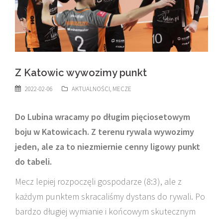
Z Katowic wywozimy punkt
2022-02-06
AKTUALNOŚCI
,
MECZE
Do Lubina wracamy po długim pięciosetowym
boju w Katowicach. Z terenu rywala wywozimy
jeden, ale za to niezmiernie cenny ligowy punkt
do tabeli.
Mecz lepiej rozpoczęli gospodarze (8:3), ale z
każdym punktem skracaliśmy dystans do rywali. Po
bardzo długiej wymianie i końcowym skutecznym