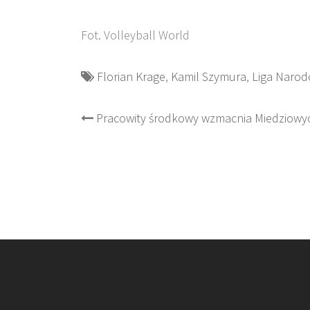
Fot. Volleyball World
Florian Krage
,
Kamil Szymura
,
Liga Naro
Post
Pracowity środkowy wzmacnia Miedziowy
navigation