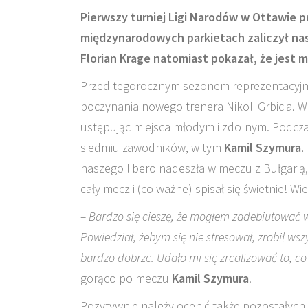
Pierwszy turniej Ligi Narodów w Ottawie 
międzynarodowych parkietach zaliczył nasz
Florian Krage natomiast pokazał, że jest
Przed tegorocznym sezonem reprezentacyjny
poczynania nowego trenera Nikoli Grbicia. W
ustępując miejsca młodym i zdolnym. Podcza
siedmiu zawodników, w tym
Kamil Szymura.
naszego libero nadeszła w meczu z Bułgari
cały mecz i (co ważne) spisał się świetnie! Wi
– Bardzo się cieszę, że mogłem zadebiutować w
Powiedział, żebym się nie stresował, zrobił wszy
bardzo dobrze. Udało mi się zrealizować to, 
gorąco po meczu
Kamil Szymura
.
Pozytywnie należy ocenić także pozostałych