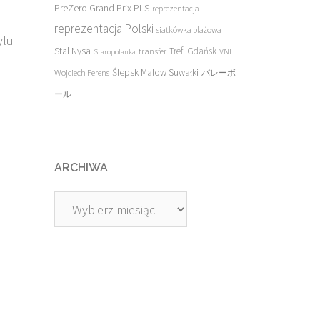
PreZero Grand Prix PLS
reprezentacja
reprezentacja Polski
siatkówka plażowa
ylu
Stal Nysa
transfer
Trefl Gdańsk
VNL
Staropolanka
Ślepsk Malow Suwałki
Wojciech Ferens
バレーボ
ール
ARCHIWA
Archiwa