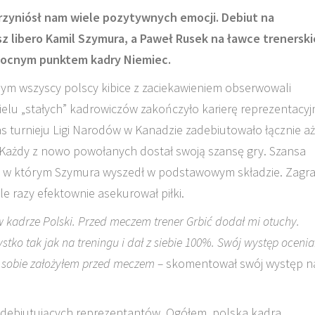
przyniósł nam wiele pozytywnych emocji. Debiut na
 libero Kamil Szymura, a Paweł Rusek na ławce trenerskie
 mocnym punktem kadry Niemiec.
m wszyscy polscy kibice z zaciekawieniem obserwowali
ielu „stałych” kadrowiczów zakończyło karierę reprezentacyj
s turnieju Ligi Narodów w Kanadzie zadebiutowało łącznie aż
Każdy z nowo powołanych dostał swoją szansę gry. Szansa
ą, w którym Szymura wyszedł w podstawowym składzie. Zagra
ele razy efektownie asekurował piłki.
 kadrze Polski. Przed meczem trener Grbić dodał mi otuchy.
stko tak jak na treningu i dał z siebie 100%.
Swój występ oceni
co sobie założyłem przed meczem –
skomentował swój występ n
 debiutujących reprezentantów. Ogółem, polska kadra