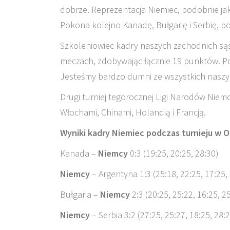
dobrze. Reprezentacja Niemiec, podobnie jak
Pokona kolejno Kanadę, Bułgarię i Serbię, p
Szkoleniowiec kadry naszych zachodnich są
meczach, zdobywając łącznie 19 punktów. Pos
Jesteśmy bardzo dumni ze wszystkich naszy
Drugi turniej tegorocznej Ligi Narodów Niemc
Włochami, Chinami, Holandią i Francją.
Wyniki kadry Niemiec podczas turnieju w O
Kanada –
Niemcy
0:3 (19:25, 20:25, 28:30)
Niemcy
– Argentyna 1:3 (25:18, 22:25, 17:25,
Bułgaria –
Niemcy
2:3 (20:25, 25:22, 16:25, 2
Niemcy
– Serbia 3:2 (27:25, 25:27, 18:25, 28:2