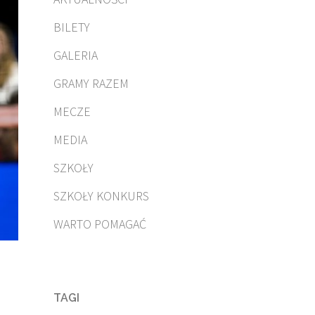
BILETY
GALERIA
GRAMY RAZEM
MECZE
MEDIA
SZKOŁY
SZKOŁY KONKURS
WARTO POMAGAĆ
TAGI