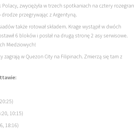
 Polacy, zwyciężyła w trzech spotkaniach na cztery rozegran
o drodze przegrywając z Argentyną.
siadów także rotował składem. Krage wystąpił w dwóch
tawił 6 bloków i posłał na drugą stronę 2 asy serwisowe.
ch Miedziowych!
y zagrają w Quezon City na Filipinach. Zmierzą się tam z
ttawie:
 20:25)
5:20, 10:15)
6, 18:16)