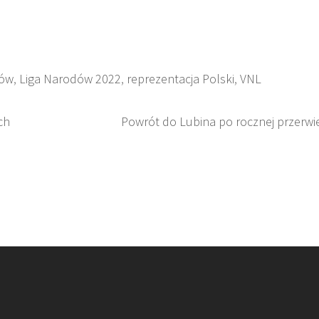
dów
,
Liga Narodów 2022
,
reprezentacja Polski
,
VNL
ch
Powrót do Lubina po rocznej przerwi