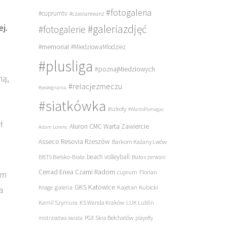
#fotogaleria
#cuprumtv
#czasnarewanż
j.
#galeriazdjęć
#fotogalerie
#memoriał
#MiedziowaMlodziez
#plusliga
#poznajMiedziowych
ną,
#relacjezmeczu
#pożegnania
#siatkówka
#szkoły
#WartoPomagac
ł
Aluron CMC Warta Zawiercie
Adam Lorenc
Asseco Resovia Rzeszów
Barkom Każany Lwów
beach volleyball
BBTS Bielsko-Biała
Biało-czerwoni
Cerrad Enea Czarni Radom
cuprum
Florian
am
galeria
GKS Katowice
Kajetan Kubicki
Krage
a
Kamil Szymura
KS Wanda Kraków
LUK Lublin
PGE Skra Bełchatów
mistrzostwa świata
playoffy