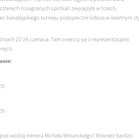
czterech rozegranych spotkań zwyciężyła w trzech,
iec kanadyjskiego turnieju podopieczni Grbicia w świetnym st
w dniach 22-26 czerwca. Tam zmierzą się z reprezentacjami
onych.
awie:
25)
25)
pod wodzą trenera Michała Winiarskiego? Również bardzo