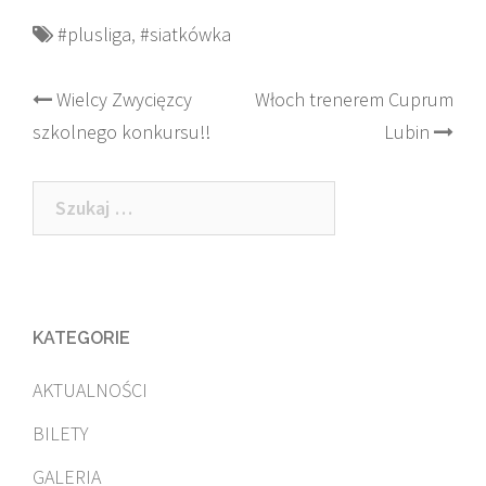
#plusliga
,
#siatkówka
Post
Wielcy Zwycięzcy
Włoch trenerem Cuprum
szkolnego konkursu!!
Lubin
navigation
Szukaj:
KATEGORIE
AKTUALNOŚCI
BILETY
GALERIA