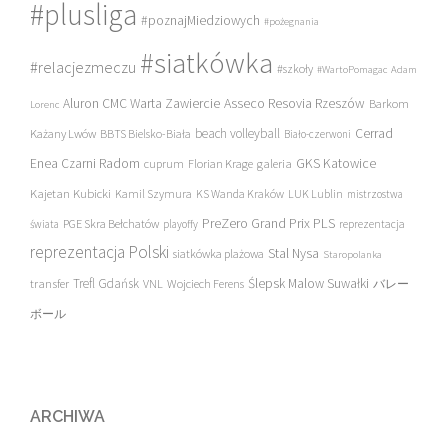
#plusliga
#poznajMiedziowych
#pożegnania
#siatkówka
#relacjezmeczu
#szkoły
#WartoPomagac
Adam
Asseco Resovia Rzeszów
Aluron CMC Warta Zawiercie
Barkom
Lorenc
beach volleyball
Cerrad
Każany Lwów
BBTS Bielsko-Biała
Biało-czerwoni
Enea Czarni Radom
galeria
GKS Katowice
cuprum
Florian Krage
Kajetan Kubicki
Kamil Szymura
KS Wanda Kraków
LUK Lublin
mistrzostwa
PreZero Grand Prix PLS
PGE Skra Bełchatów
świata
playoffy
reprezentacja
reprezentacja Polski
Stal Nysa
siatkówka plażowa
Staropolanka
transfer
Trefl Gdańsk
Ślepsk Malow Suwałki
VNL
Wojciech Ferens
バレー
ボール
ARCHIWA