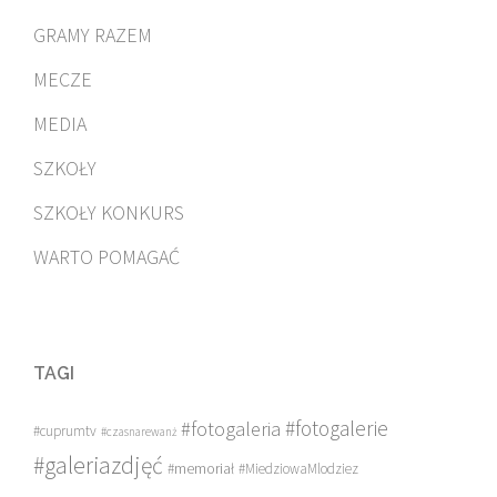
GRAMY RAZEM
MECZE
MEDIA
SZKOŁY
SZKOŁY KONKURS
WARTO POMAGAĆ
TAGI
#fotogalerie
#fotogaleria
#cuprumtv
#czasnarewanż
#galeriazdjęć
#memoriał
#MiedziowaMlodziez