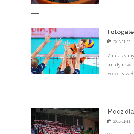
Fotogale
2018-11-22
Zapraszamy 
rundy rewan
Foto: Paweł
Mecz dla
2018-11-11