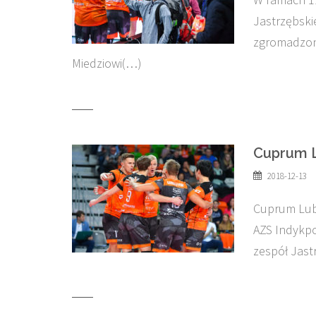
Jastrzębski
zgromadzon
Miedziowi(…)
Cuprum L
2018-12-13
Cuprum Lubi
AZS Indykpo
zespół Jast