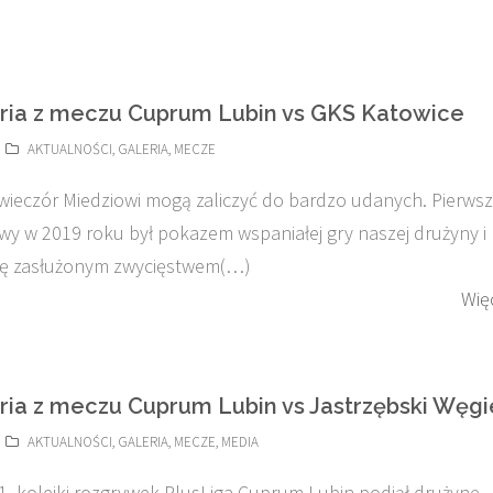
ria z meczu Cuprum Lubin vs GKS Katowice
AKTUALNOŚCI
,
GALERIA
,
MECZE
wieczór Miedziowi mogą zaliczyć do bardzo udanych. Pierws
 w 2019 roku był pokazem wspaniałej gry naszej drużyny i
się zasłużonym zwycięstwem(…)
Wię
ria z meczu Cuprum Lubin vs Jastrzębski Węgi
AKTUALNOŚCI
,
GALERIA
,
MECZE
,
MEDIA
. kolejki rozgrywek PlusLiga Cuprum Lubin podjął drużynę