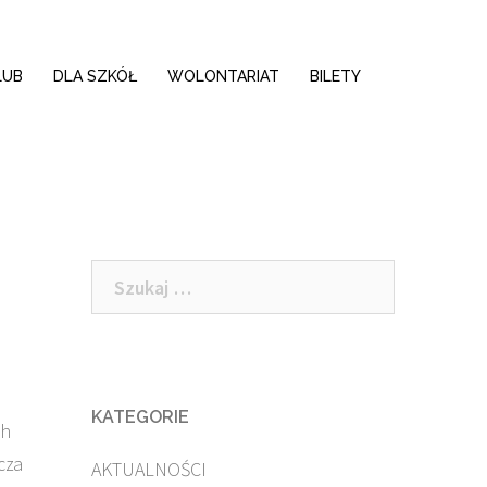
LUB
DLA SZKÓŁ
WOLONTARIAT
BILETY
Szukaj:
KATEGORIE
ch
cza
AKTUALNOŚCI