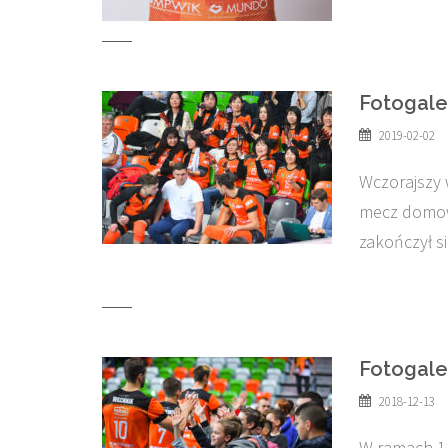
Fotogale
2019-02-02
Wczorajszy 
mecz domowy
zakończył 
Fotogale
2018-12-13
W ramach 11