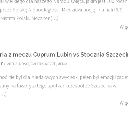
u wielkiego dla naszego Narodu święta, jakim jest 100 roczn
przez Polskę Niepodległości, Miedziowi podjęli na hali RCS
Mistrza Polski. Mecz ten(…)
Wię
ria z meczu Cuprum Lubin vs Stocznia Szczeci
AKTUALNOŚCI
,
GALERIA
,
MECZE
,
MEDIA
oć nie był dla Miedziowych zwycięski pełen był emocji i zacię
wany na faworyta tego spotkania zespół ze Szczecina w
(…)
Wię