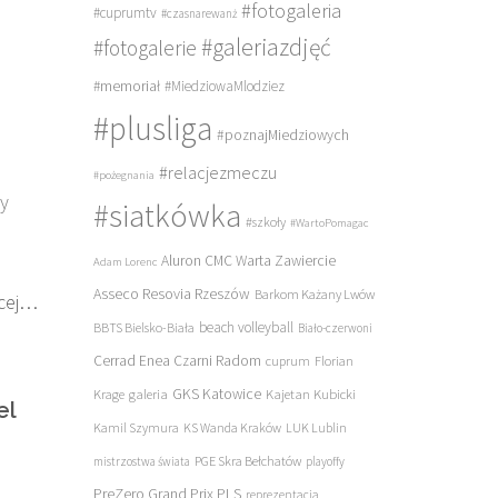
#fotogaleria
#cuprumtv
#czasnarewanż
#galeriazdjęć
#fotogalerie
#memoriał
#MiedziowaMlodziez
#plusliga
#poznajMiedziowych
#relacjezmeczu
#pożegnania
zy
#siatkówka
#szkoły
#WartoPomagac
Aluron CMC Warta Zawiercie
Adam Lorenc
Asseco Resovia Rzeszów
Barkom Każany Lwów
cej…
beach volleyball
BBTS Bielsko-Biała
Biało-czerwoni
Cerrad Enea Czarni Radom
cuprum
Florian
galeria
GKS Katowice
Kajetan Kubicki
Krage
el
Kamil Szymura
KS Wanda Kraków
LUK Lublin
PGE Skra Bełchatów
mistrzostwa świata
playoffy
PreZero Grand Prix PLS
reprezentacja