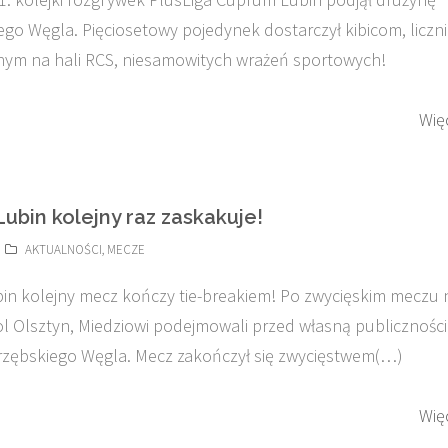
ego Węgla. Pięciosetowy pojedynek dostarczył kibicom, liczn
ym na hali RCS, niesamowitych wrażeń sportowych!
Wię
ubin kolejny raz zaskakuje!
AKTUALNOŚCI
,
MECZE
n kolejny mecz kończy tie-breakiem! Po zwycięskim meczu 
l Olsztyn, Miedziowi podejmowali przed własną publicznośc
rzębskiego Węgla. Mecz zakończył się zwycięstwem(…)
Wię