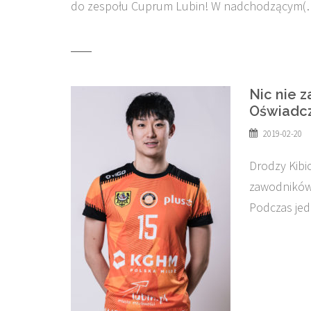
do zespołu Cuprum Lubin! W nadchodzącym(
Nic nie 
Oświadcz
2019-02-20
Drodzy Kibi
zawodników,
Podczas jed