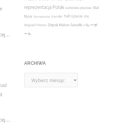
reprezentacja Polski
Stal
ie
siatkówka plażowa
Nysa
transfer
Trefl Gdańsk
VNL
Staropolanka
Ślepsk Malow Suwałki
Wojciech Ferens
バレーボ
cej…
ール
ARCHIWA
Archiwa
nad
ią
cej…