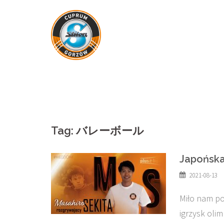
Skip
to
content
Tag:
バレーボール
Japońska
2021-08-13
Miło nam po
igrzysk olim