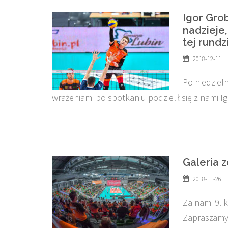
Igor Grob
nadzieje,
tej rundz
2018-12-11
Po niedziel
wrażeniami po spotkaniu podzielił się z nami 
Galeria 
2018-11-26
Za nami 9. 
Zapraszamy 