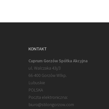
po
wpisach
KONTAKT
Cuprum Gorzów Spółka Akcyjna
ul. Walczaka 43j/3
66-400 Gorzów Wlkp.
Lubuskie
POLSKA
Poczta elektroniczna:
biuro@stilongorzow.com