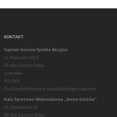
KONTAKT
Cuprum Gorzów Spółka Akcyjna
ul. Walczaka 43j/3
66-400 Gorzów Wlkp.
Lubuskie
POLSKA
Poczta elektroniczna: biuro@stilongorzow.com
Hala Sportowo-Widowiskowa „Arena Gorzów”
ul. Słowiańska 16
66-400 Gorzów Wlkp.