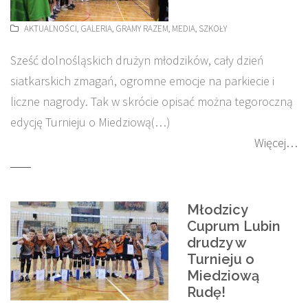
AKTUALNOŚCI
,
GALERIA
,
GRAMY RAZEM
,
MEDIA
,
SZKOŁY
Sześć dolnośląskich drużyn młodzików, cały dzień
siatkarskich zmagań, ogromne emocje na parkiecie i
liczne nagrody. Tak w skrócie opisać można tegoroczną
edycję Turnieju o Miedziową(…)
Więcej…
Młodzicy
Cuprum Lubin
drudzy w
Turnieju o
Miedziową
Rudę!