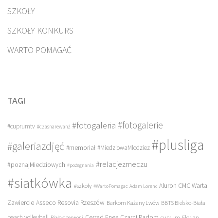
SZKOŁY
SZKOŁY KONKURS
WARTO POMAGAĆ
TAGI
#fotogalerie
#fotogaleria
#cuprumtv
#czasnarewanż
#plusliga
#galeriazdjęć
#memoriał
#MiedziowaMlodziez
#relacjezmeczu
#poznajMiedziowych
#pożegnania
#siatkówka
Aluron CMC Warta
#szkoły
#WartoPomagac
Adam Lorenc
Asseco Resovia Rzeszów
Zawiercie
Barkom Każany Lwów
BBTS Bielsko-Biała
beach volleyball
Cerrad Enea Czarni Radom
cuprum
Florian
Biało-czerwoni