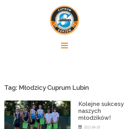
Skip
to
content
Tag:
Młodzicy Cuprum Lubin
Kolejne sukcesy
naszych
młodzików!
2021-06-29