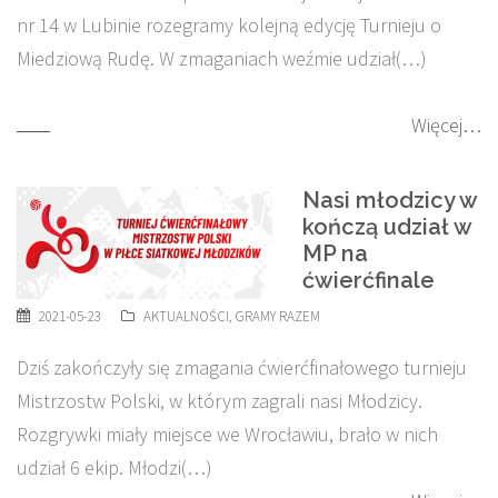
nr 14 w Lubinie rozegramy kolejną edycję Turnieju o
Miedziową Rudę. W zmaganiach weźmie udział(…)
Więcej…
Nasi młodzicy w
kończą udział w
MP na
ćwierćfinale
2021-05-23
AKTUALNOŚCI
,
GRAMY RAZEM
Dziś zakończyły się zmagania ćwierćfinałowego turnieju
Mistrzostw Polski, w którym zagrali nasi Młodzicy.
Rozgrywki miały miejsce we Wrocławiu, brało w nich
udział 6 ekip. Młodzi(…)