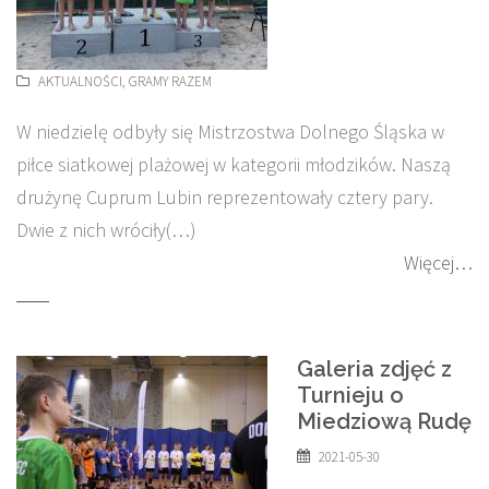
AKTUALNOŚCI
,
GRAMY RAZEM
W niedzielę odbyły się Mistrzostwa Dolnego Śląska w
piłce siatkowej plażowej w kategorii młodzików. Naszą
drużynę Cuprum Lubin reprezentowały cztery pary.
Dwie z nich wróciły(…)
Więcej…
Galeria zdjęć z
Turnieju o
Miedziową Rudę
2021-05-30