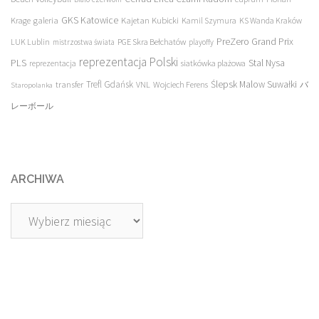
galeria
GKS Katowice
Kajetan Kubicki
Krage
Kamil Szymura
KS Wanda Kraków
PreZero Grand Prix
LUK Lublin
PGE Skra Bełchatów
mistrzostwa świata
playoffy
reprezentacja Polski
PLS
Stal Nysa
siatkówka plażowa
reprezentacja
transfer
Trefl Gdańsk
Ślepsk Malow Suwałki
VNL
Wojciech Ferens
バ
Staropolanka
レーボール
ARCHIWA
Archiwa