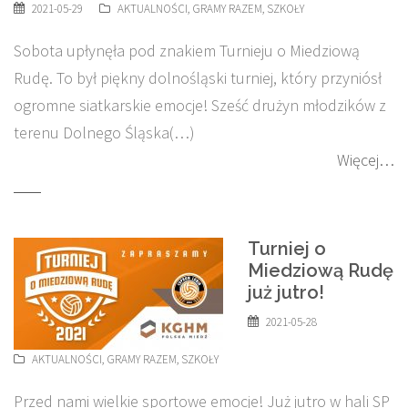
2021-05-29
AKTUALNOŚCI
,
GRAMY RAZEM
,
SZKOŁY
Sobota upłynęła pod znakiem Turnieju o Miedziową
Rudę. To był piękny dolnośląski turniej, który przyniósł
ogromne siatkarskie emocje! Sześć drużyn młodzików z
terenu Dolnego Śląska(…)
Więcej…
Turniej o
Miedziową Rudę
już jutro!
2021-05-28
AKTUALNOŚCI
,
GRAMY RAZEM
,
SZKOŁY
Przed nami wielkie sportowe emocje! Już jutro w hali SP