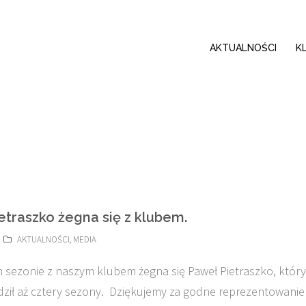
AKTUALNOŚCI
K
etraszko żegna się z klubem.
AKTUALNOŚCI
,
MEDIA
sezonie z naszym klubem żegna się Paweł Pietraszko, któr
dził aż cztery sezony. Dziękujemy za godne reprezentowanie