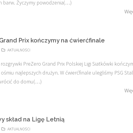
h barw. Życzymy powodzenia(…)
Wię
Grand Prix kończymy na ćwierćfinale
AKTUALNOŚCI
rozgrywki PreZero Grand Prix Polskiej Ligi Siatkówki kończy
 ośmiu najlepszych drużyn. W ćwierćfinale ulegliśmy PSG Stal
 wrócić do domu(…)
Wię
y skład na Ligę Letnią
AKTUALNOŚCI