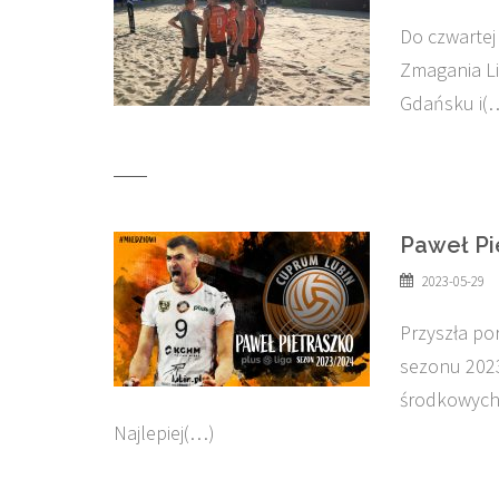
Do czwartej 
Zmagania Lig
Gdańsku i(
Paweł Pi
2023-05-29
Przyszła po
sezonu 2023
środkowych…
Najlepiej(…)