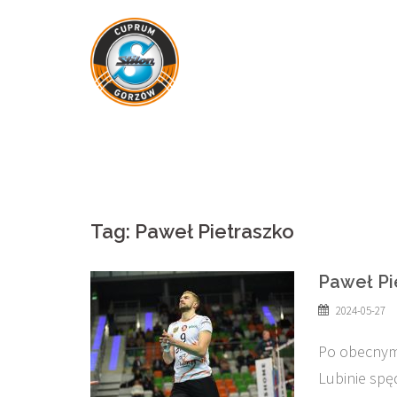
Skip
to
content
Tag:
Paweł Pietraszko
Paweł Pi
2024-05-27
Po obecnym 
Lubinie spę