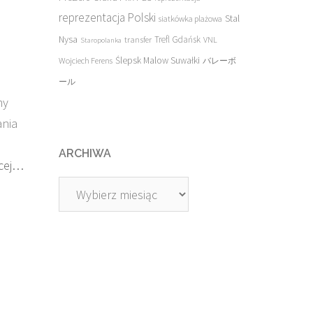
reprezentacja Polski
Stal
siatkówka plażowa
Nysa
transfer
Trefl Gdańsk
VNL
Staropolanka
Ślepsk Malow Suwałki
Wojciech Ferens
バレーボ
ール
my
ania
ARCHIWA
cej…
Archiwa