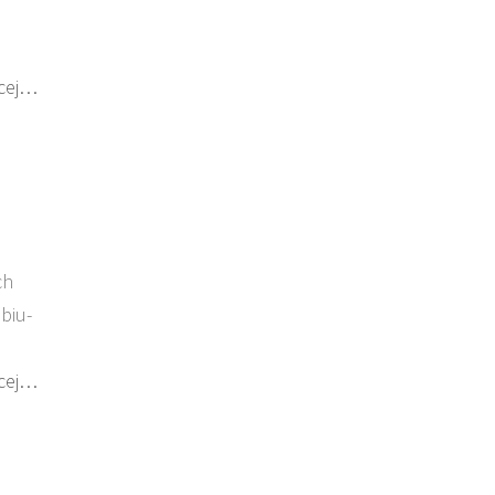
cej…
ch
biu-
cej…