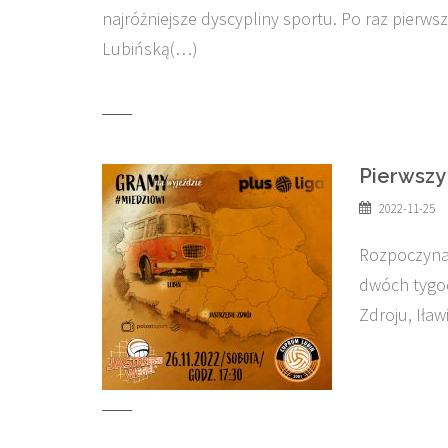
najróżniejsze dyscypliny sportu. Po raz pierwsz
Lubińską(…)
Pierwszy
2022-11-25
Rozpoczynam
dwóch tygod
Zdroju, Iław