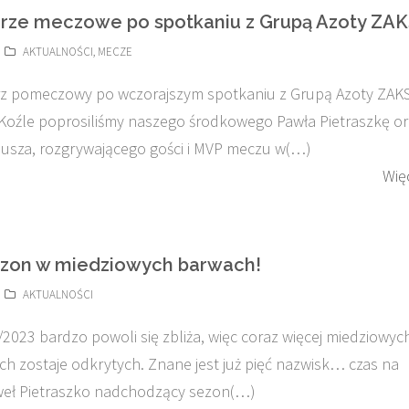
ze meczowe po spotkaniu z Grupą Azoty ZA
AKTUALNOŚCI
,
MECZE
z pomeczowy po wczorajszym spotkaniu z Grupą Azoty ZAK
Koźle poprosiliśmy naszego środkowego Pawła Pietraszkę o
usza, rozgrywającego gości i MVP meczu w(…)
Wię
ezon w miedziowych barwach!
AKTUALNOŚCI
2023 bardzo powoli się zbliża, więc coraz więcej miedziowyc
h zostaje odkrytych. Znane jest już pięć nazwisk… czas na
weł Pietraszko nadchodzący sezon(…)