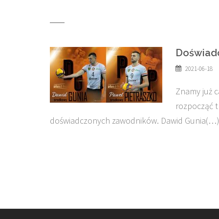
Doświadc
2021-06-18
Znamy już c
rozpocząć t
doświadczonych zawodników. Dawid Gunia(…