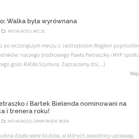
ko: Walka była wyrównana
AKTUALNOŚCI
,
MECZE
z po wczorajszym meczu z Jastrzębskim Węglem poprosiliś
dników: naszego środkowego Pawła Pietraszkę i MVP spotk
cego gości Rafała Szymurę. Zapraszamy do(…)
Wię
etraszko i Bartek Bielenda nominowani na
a i trenera roku!
AKTUALNOŚCI
,
GRAMY RAZEM
,
MEDIA
Lubina działa wiele klubów, w których zawodnicy uprawiają