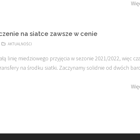
Wię
zenie na siatce zawsze w cenie
AKTUALNOŚCI
ałą linię miedziowego przyjęcia w sezonie 2021/2022, więc cz
ransfery na środku siatki. Zaczynamy solidnie od dwóch bar
)
Wię