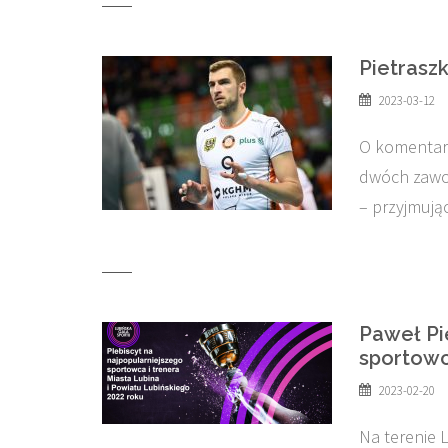
Pietrasz
2023-03-12
O komentar
dwóch zawo
– przyjmują
Paweł Pi
sportowc
2023-02-20
Na terenie 