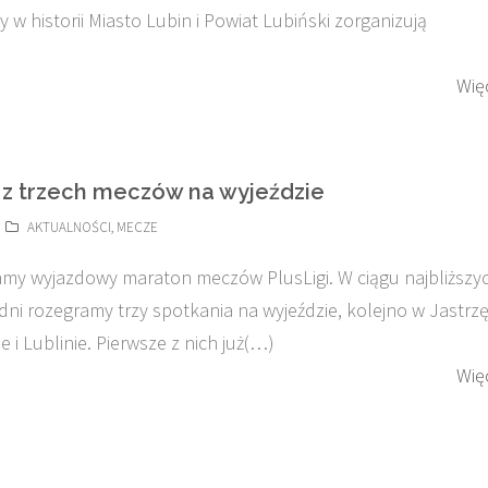
y w historii Miasto Lubin i Powiat Lubiński zorganizują
Wię
 z trzech meczów na wyjeździe
AKTUALNOŚCI
,
MECZE
y wyjazdowy maraton meczów PlusLigi. W ciągu najbliższy
ni rozegramy trzy spotkania na wyjeździe, kolejno w Jastrzę
ie i Lublinie. Pierwsze z nich już(…)
Wię