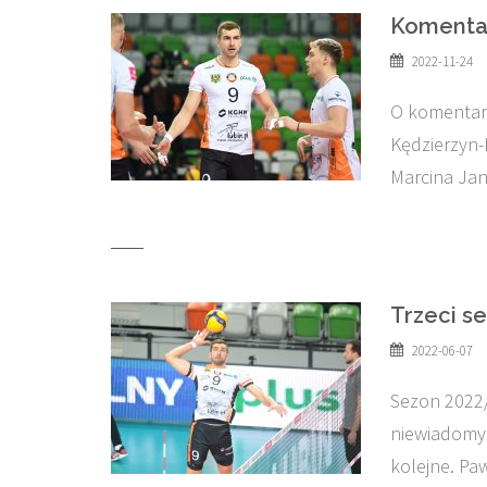
Komentar
2022-11-24
O komentar
Kędzierzyn-
Marcina Jan
Trzeci s
2022-06-07
Sezon 2022/
niewiadomyc
kolejne. Pa