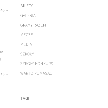
BILETY
cej…
GALERIA
GRAMY RAZEM
MECZE
MEDIA
my
SZKOŁY
i
SZKOŁY KONKURS
WARTO POMAGAĆ
cej…
TAGI