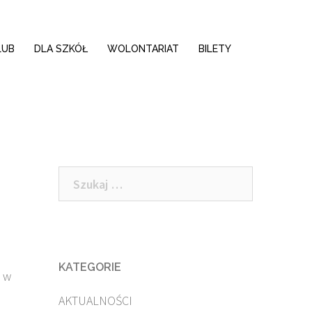
LUB
DLA SZKÓŁ
WOLONTARIAT
BILETY
Szukaj:
KATEGORIE
y w
AKTUALNOŚCI