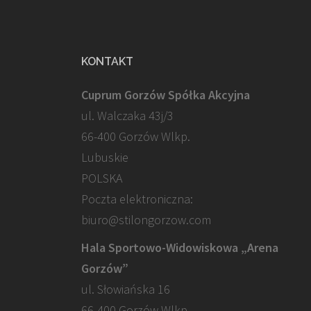
KONTAKT
Cuprum Gorzów Spółka Akcyjna
ul. Walczaka 43j/3
66-400 Gorzów Wlkp.
Lubuskie
POLSKA
Poczta elektroniczna:
biuro@stilongorzow.com
Hala Sportowo-Widowiskowa „Arena
Gorzów”
ul. Słowiańska 16
66-400 Gorzów Wlkp.