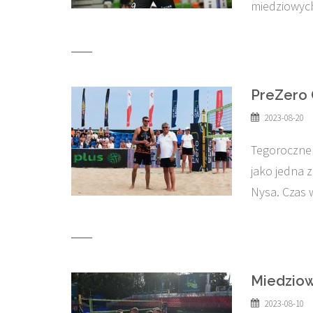
miedziowyc
PreZero 
2023-08-20
Tegoroczne 
jako jedna z
Nysa. Czas
Miedziow
2023-08-10