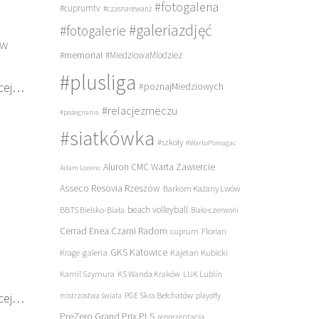
#fotogaleria
#cuprumtv
#czasnarewanż
#galeriazdjęć
#fotogalerie
 w
#memoriał
#MiedziowaMlodziez
#plusliga
cej…
#poznajMiedziowych
#relacjezmeczu
#pożegnania
#siatkówka
#szkoły
#WartoPomagac
Aluron CMC Warta Zawiercie
Adam Lorenc
Asseco Resovia Rzeszów
Barkom Każany Lwów
beach volleyball
BBTS Bielsko-Biała
Biało-czerwoni
Cerrad Enea Czarni Radom
cuprum
Florian
galeria
GKS Katowice
Kajetan Kubicki
Krage
Kamil Szymura
KS Wanda Kraków
LUK Lublin
cej…
PGE Skra Bełchatów
mistrzostwa świata
playoffy
PreZero Grand Prix PLS
reprezentacja