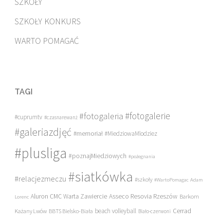
SZKOŁY
SZKOŁY KONKURS
WARTO POMAGAĆ
TAGI
#fotogalerie
#fotogaleria
#cuprumtv
#czasnarewanż
#galeriazdjęć
#memoriał
#MiedziowaMlodziez
#plusliga
#poznajMiedziowych
#pożegnania
#siatkówka
#relacjezmeczu
#szkoły
#WartoPomagac
Adam
Asseco Resovia Rzeszów
Aluron CMC Warta Zawiercie
Barkom
Lorenc
beach volleyball
Cerrad
Każany Lwów
BBTS Bielsko-Biała
Biało-czerwoni