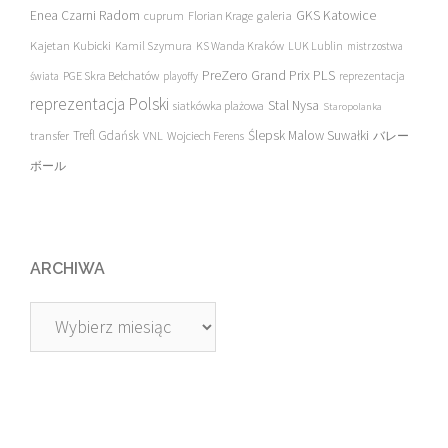
Enea Czarni Radom
galeria
GKS Katowice
cuprum
Florian Krage
Kajetan Kubicki
Kamil Szymura
KS Wanda Kraków
LUK Lublin
mistrzostwa
PreZero Grand Prix PLS
PGE Skra Bełchatów
świata
playoffy
reprezentacja
reprezentacja Polski
Stal Nysa
siatkówka plażowa
Staropolanka
transfer
Trefl Gdańsk
Ślepsk Malow Suwałki
VNL
Wojciech Ferens
バレー
ボール
ARCHIWA
Archiwa