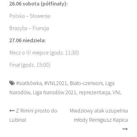
26.06 sobota (półfinały):
Polska – Słowenia
Brazylia – Francja
27.06 niedziela:
Mecz o III miejsce (godz. 11:30)
Finał (godz. 15:00)
#siatkówka
,
#VNL2021
,
Biało-czerwoni
,
Liga
Narodów
,
Liga Narodów 2021
,
reprezentacja
,
VNL
Post
Z Rimini prosto do
Miedziowy atak uzupełnia
Lubina!
młody Remigiusz Kapica
navigation