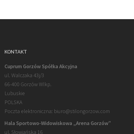
KONTAKT
Cuprum Gorzów Spółka Akcyjna
ul. Walczaka 43j/3
66-400 Gorzów Wlkp.
Lubuskie
POLSKA
Poczta elektroniczna: biuro@stilongorzow.com
Hala Sportowo-Widowiskowa „Arena Gorzów”
ul. Słowiańska 16