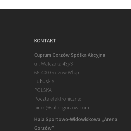
KONTAKT
Cuprum Gorzów Spółka Akcyjna
ul. Walczaka 43j/3
66-400 Gorzów Wlkp.
Lubuskie
POLSKA
Poczta elektroniczna:
biuro@stilongorzow.com
Hala Sportowo-Widowiskowa „Arena
Gorzów”