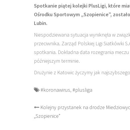
Spotkanie piątej kolejki PlusLigi, które mi
Ośrodku Sportowym „Szopienice”, zostało
Lubin.
Niespodziewana sytuacja wyniknęła w związ
przeciwnika. Zarząd Polskiej Ligi Siatkówki 
spotkania. Dokładna data rozegrania meczu 
późniejszym terminie.
Drużynie z Katowic życzymy jak najszybszeg
#koronawirus
,
#plusliga
Post
Kolejny przystanek na drodze Miedziowy
„Szopienice”
navigation