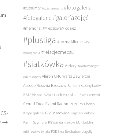
#fotogaleria
#cuprumtv
#czasnarewanż
rum
#galeriazdjęć
#fotogalerie
#memoriał
#MiedziowaMlodziez
#plusliga
#poznajMiedziowych
ę
#relacjezmeczu
#pożegnania
#siatkówka
#szkoły
#WartoPomagac
Aluron CMC Warta Zawiercie
Adam Lorenc
Asseco Resovia Rzeszów
Barkom Każany Lwów
beach volleyball
BBTS Bielsko-Biała
Biało-czerwoni
Cerrad Enea Czarni Radom
cuprum
Florian
RCS-
galeria
GKS Katowice
Kajetan Kubicki
Krage
e
Kamil Szymura
KS Wanda Kraków
LUK Lublin
PGE Skra Bełchatów
mistrzostwa świata
playoffy