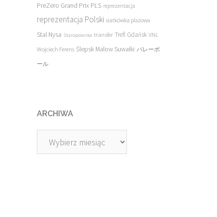
PreZero Grand Prix PLS
reprezentacja
reprezentacja Polski
siatkówka plażowa
Stal Nysa
transfer
Trefl Gdańsk
VNL
Staropolanka
Ślepsk Malow Suwałki
Wojciech Ferens
バレーボ
ール
ARCHIWA
Archiwa