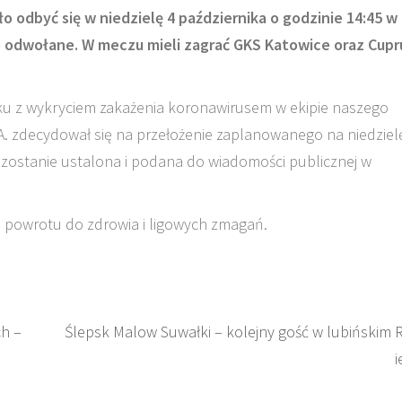
ało odbyć się w niedzielę 4 października o godzinie 14:45 w
 odwołane. W meczu mieli zagrać GKS Katowice oraz Cup
ku z wykryciem zakażenia koronawirusem w ekipie naszego
S.A. zdecydował się na przełożenie zaplanowanego na niedziel
zostanie ustalona i podana do wiadomości publicznej w
o powrotu do zdrowia i ligowych zmagań.
ch –
Ślepsk Malow Suwałki – kolejny gość w lubińskim 
i