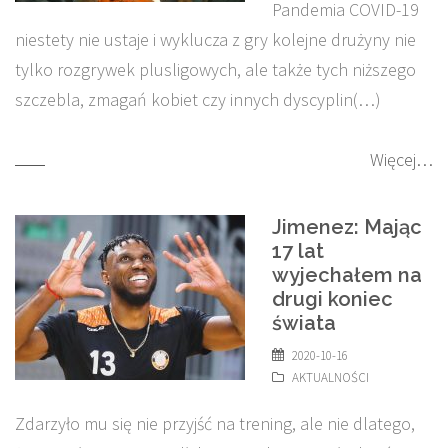
Pandemia COVID-19
niestety nie ustaje i wyklucza z gry kolejne drużyny nie
tylko rozgrywek plusligowych, ale także tych niższego
szczebla, zmagań kobiet czy innych dyscyplin(…)
Więcej…
Jimenez: Mając
17 lat
wyjechałem na
drugi koniec
świata
2020-10-16
AKTUALNOŚCI
Zdarzyło mu się nie przyjść na trening, ale nie dlatego,