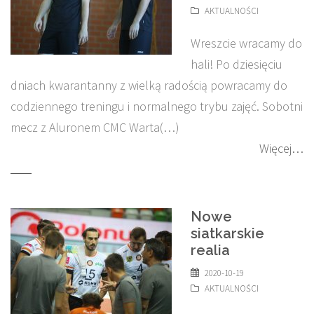
AKTUALNOŚCI
Wreszcie wracamy do
hali! Po dziesięciu
dniach kwarantanny z wielką radością powracamy do
codziennego treningu i normalnego trybu zajęć. Sobotni
mecz z Aluronem CMC Warta(…)
Więcej…
Nowe
siatkarskie
realia
2020-10-19
AKTUALNOŚCI