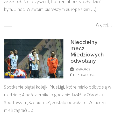
że zaspał. Nie przyszedł, bo niemal przez cały dzień
była… noc. W swoim pierwszym europejskim(…)
Więcej…
Niedzielny
mecz
Miedziowych
odwołany
2020-10-03
AKTUALNOŚCI
Spotkanie piątej kolejki PlusLigi, które miało odbyć się w
niedzielę 4 października o godzinie 14:45 w Ośrodku
Sportowym „Szopienice”, zostało odwołane. W meczu
mieli zagrać(…)