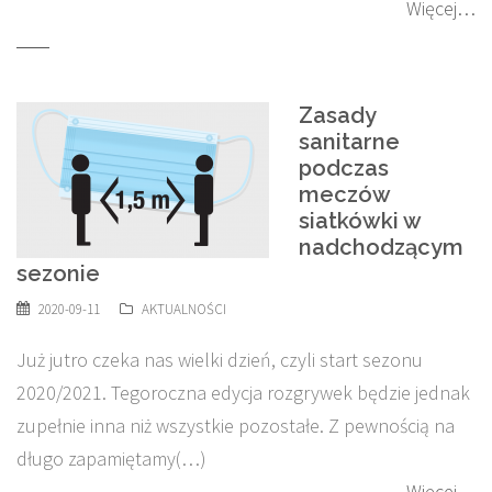
Więcej…
Zasady
sanitarne
podczas
meczów
siatkówki w
nadchodzącym
sezonie
2020-09-11
AKTUALNOŚCI
Już jutro czeka nas wielki dzień, czyli start sezonu
2020/2021. Tegoroczna edycja rozgrywek będzie jednak
zupełnie inna niż wszystkie pozostałe. Z pewnością na
długo zapamiętamy(…)
Więcej…