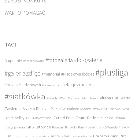
SZKOŁY KONKURS
WARTO POMAGAĆ
TAGI
#fotogalerie
#fotogaleria
#cuprumtv
#czasnarewanż
#plusliga
#galeriazdjęć
#memoriał
#MiedziowaMlodziez
#relacjezmeczu
#poznajMiedziowych
#pożegnania
#siatkówka
Aluron CMC Warta
#szkoły
#WartoPomagac
Adam Lorenc
Asseco Resovia Rzeszów
Zawiercie
Barkom Każany Lwów
BBTS Bielsko-Biała
beach volleyball
Cerrad Enea Czarni Radom
cuprum
Florian
Biało-czerwoni
galeria
GKS Katowice
Kajetan Kubicki
Krage
Kamil Szymura
KS Wanda Kraków
PreZero Grand Prix
LUK Lublin
PGE Skra Bełchatów
mistrzostwa świata
playoffy