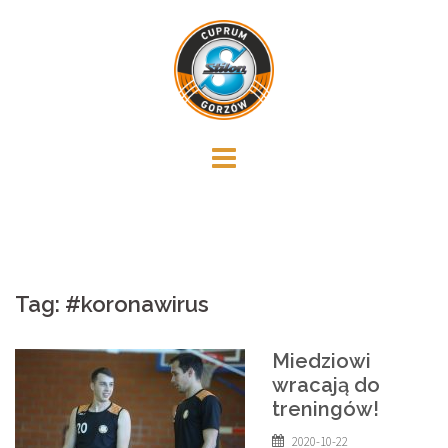
Skip
to
content
Tag:
#koronawirus
Miedziowi
wracają do
treningów!
2020-10-22