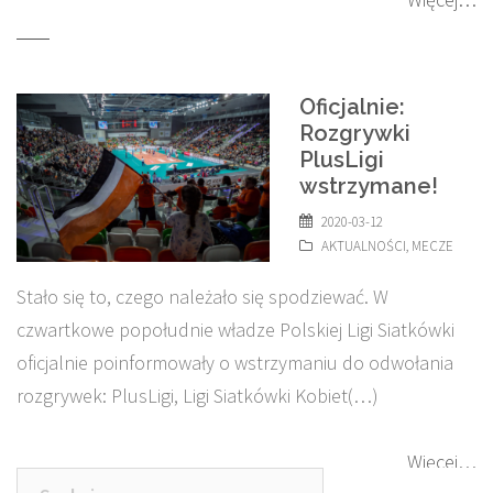
Oficjalnie:
Rozgrywki
PlusLigi
wstrzymane!
2020-03-12
AKTUALNOŚCI
,
MECZE
Stało się to, czego należało się spodziewać. W
czwartkowe popołudnie władze Polskiej Ligi Siatkówki
oficjalnie poinformowały o wstrzymaniu do odwołania
rozgrywek: PlusLigi, Ligi Siatkówki Kobiet(…)
Więcej…
Szukaj: