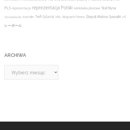
reprezentacja Polski
PLS
Stal Nysa
siatkówka plażowa
reprezentacja
transfer
Trefl Gdańsk
Ślepsk Malow Suwałki
VNL
Wojciech Ferens
バ
Staropolanka
レーボール
ARCHIWA
Archiwa