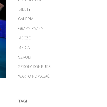
BILETY
GALERIA
GRAMY RAZEM
MECZE
MEDIA
SZKOŁY
SZKOŁY KONKURS
WARTO POMAGAĆ
TAGI