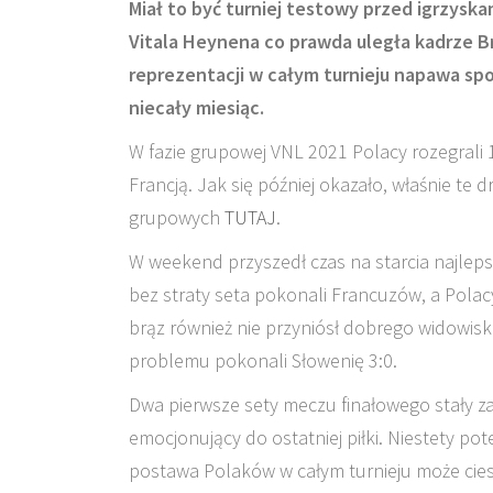
Miał to być turniej testowy przed igrzysk
Vitala Heynena co prawda uległa kadrze Bra
reprezentacji w całym turnieju napawa spo
niecały miesiąc.
W fazie grupowej VNL 2021 Polacy rozegrali 1
Francją. Jak się później okazało, właśnie te
grupowych
TUTAJ
.
W weekend przyszedł czas na starcia najlepsz
bez straty seta pokonali Francuzów, a Polac
brąz również nie przyniósł dobrego widowiska
problemu pokonali Słowenię 3:0.
Dwa pierwsze sety meczu finałowego stały za 
emocjonujący do ostatniej piłki. Niestety pote
postawa Polaków w całym turnieju może cieszy