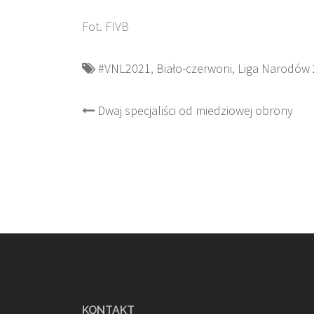
Fot. FIVB
#VNL2021
,
Biało-czerwoni
,
Liga Narodów
Post
Dwaj specjaliści od miedziowej obrony
navigation
KONTAKT