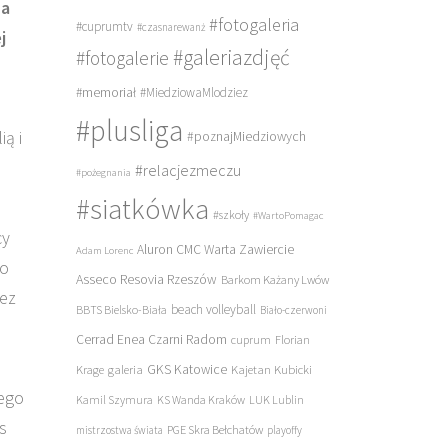
na
#fotogaleria
#cuprumtv
#czasnarewanż
j
#galeriazdjęć
#fotogalerie
#memoriał
#MiedziowaMlodziez
#plusliga
ą i
#poznajMiedziowych
#relacjezmeczu
#pożegnania
#siatkówka
#szkoły
#WartoPomagac
cy
Aluron CMC Warta Zawiercie
Adam Lorenc
 o
Asseco Resovia Rzeszów
Barkom Każany Lwów
bez
beach volleyball
BBTS Bielsko-Biała
Biało-czerwoni
Cerrad Enea Czarni Radom
cuprum
Florian
galeria
GKS Katowice
Kajetan Kubicki
Krage
tego
Kamil Szymura
KS Wanda Kraków
LUK Lublin
s
PGE Skra Bełchatów
mistrzostwa świata
playoffy