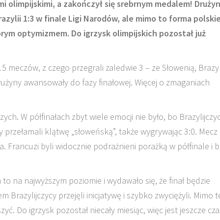
ami olimpijskimi, a zakończył się srebrnym medalem! Druży
zylii 1:3 w finale Ligi Narodów, ale mimo to forma polskie
rym optymizmem. Do igrzysk olimpijskich pozostał już
5 meczów, z czego przegrali zaledwie 3 – ze Słowenią, Brazyli
 drużyny awansowały do fazy finałowej. Więcej o zmaganiach
ych. W półfinałach zbyt wiele emocji nie było, bo Brazylijczy
y przełamali klątwę „słoweńską”, także wygrywając 3:0. Mecz
. Francuzi byli widocznie podrażnieni porażką w półfinale i 
to na najwyższym poziomie i wydawało się, że finał będzie
m Brazylijczycy przejęli inicjatywę i szybko zwyciężyli. Mimo 
ć. Do igrzysk pozostał niecały miesiąc, więc jest jeszcze cza