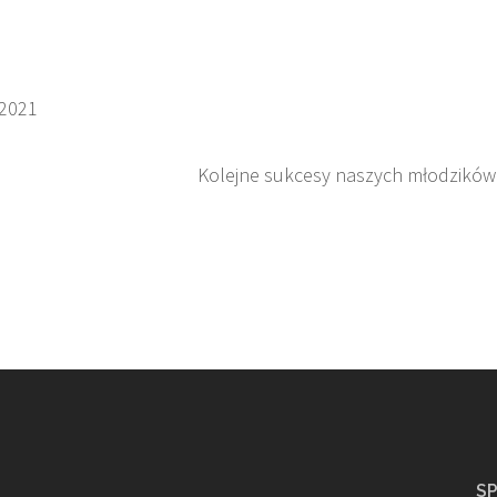
 2021
Kolejne sukcesy naszych młodzików
S