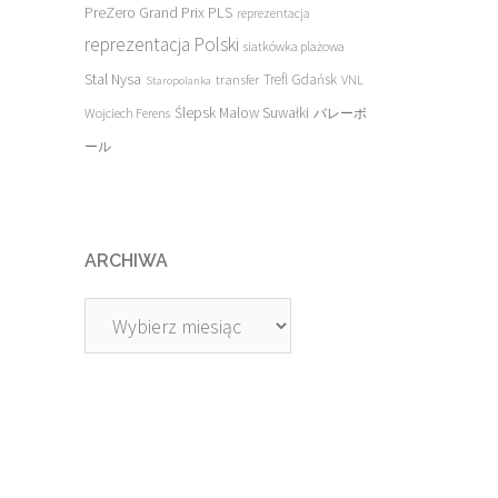
PreZero Grand Prix PLS
reprezentacja
reprezentacja Polski
siatkówka plażowa
Stal Nysa
transfer
Trefl Gdańsk
VNL
Staropolanka
Ślepsk Malow Suwałki
Wojciech Ferens
バレーボ
ール
ARCHIWA
Archiwa