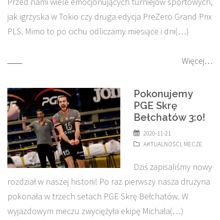
Przed nami wiele emocjonujących turniejów sportowych,
jak igrzyska w Tokio czy druga edycja PreZero Grand Prix
PLS. Mimo to po cichu odliczamy miesiące i dni(…)
Więcej…
Pokonujemy
PGE Skrę
Bełchatów 3:0!
2020-11-21
AKTUALNOŚCI
,
MECZE
Dziś zapisaliśmy nowy
rozdział w naszej historii! Po raz pierwszy nasza drużyna
pokonała w trzech setach PGE Skrę Bełchatów. W
wyjazdowym meczu zwyciężyła ekipę Michała(…)