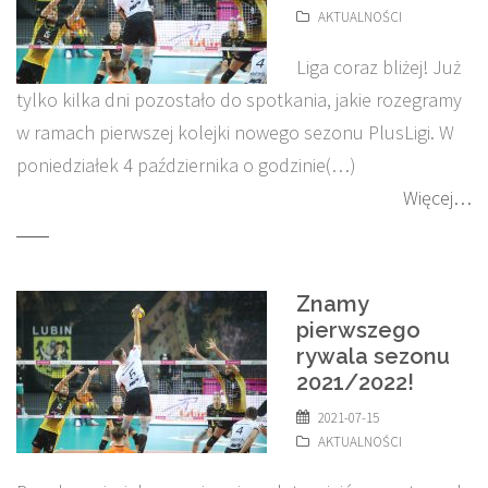
AKTUALNOŚCI
Liga coraz bliżej! Już
tylko kilka dni pozostało do spotkania, jakie rozegramy
w ramach pierwszej kolejki nowego sezonu PlusLigi. W
poniedziałek 4 października o godzinie(…)
Więcej…
Znamy
pierwszego
rywala sezonu
2021/2022!
2021-07-15
AKTUALNOŚCI