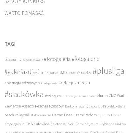
SZKOŁY KONKURS
WARTO POMAGAĆ
TAGI
#fotogalerie
#fotogaleria
#cuprumtv
#czasnarewanż
#plusliga
#galeriazdjęć
#memoriał
#MiedziowaMlodziez
#relacjezmeczu
#poznajMiedziowych
#pożegnania
#siatkówka
Aluron CMC Warta
#szkoły
#WartoPomagac
Adam Lorenc
Asseco Resovia Rzeszów
Zawiercie
Barkom Każany Lwów
BBTS Bielsko-Biała
beach volleyball
Cerrad Enea Czarni Radom
cuprum
Florian
Biało-czerwoni
galeria
GKS Katowice
Kajetan Kubicki
Krage
Kamil Szymura
KS Wanda Kraków
PreZero Grand Prix
LUK Lublin
PGE Skra Bełchatów