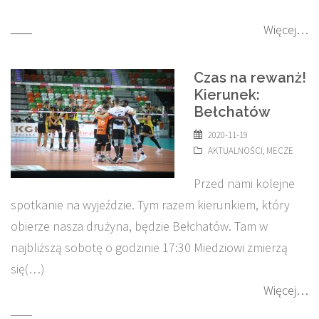
Więcej…
Czas na rewanż!
Kierunek:
Bełchatów
2020-11-19
AKTUALNOŚCI
,
MECZE
Przed nami kolejne
spotkanie na wyjeździe. Tym razem kierunkiem, który
obierze nasza drużyna, będzie Bełchatów. Tam w
najbliższą sobotę o godzinie 17:30 Miedziowi zmierzą
się(…)
Więcej…