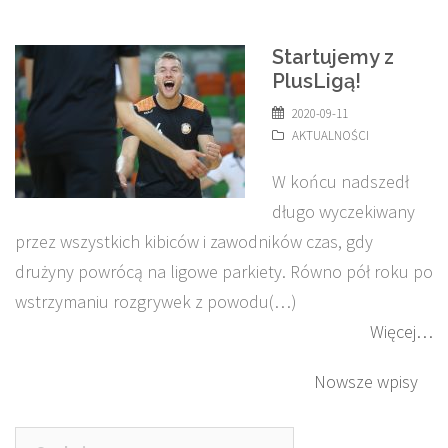
Startujemy z
PlusLigą!
2020-09-11
AKTUALNOŚCI
W końcu nadszedł
długo wyczekiwany
przez wszystkich kibiców i zawodników czas, gdy
drużyny powrócą na ligowe parkiety. Równo pół roku po
wstrzymaniu rozgrywek z powodu(…)
Więcej…
Nawigacja
Nowsze wpisy
po
Szukaj: