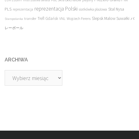
mistrzostwa świata
playoffy
reprezentacja Polski
PLS
Stal Nysa
siatkówka plażowa
reprezentacja
transfer
Trefl Gdańsk
Ślepsk Malow Suwałki
VNL
Wojciech Ferens
バ
Staropolanka
レーボール
ARCHIWA
Archiwa