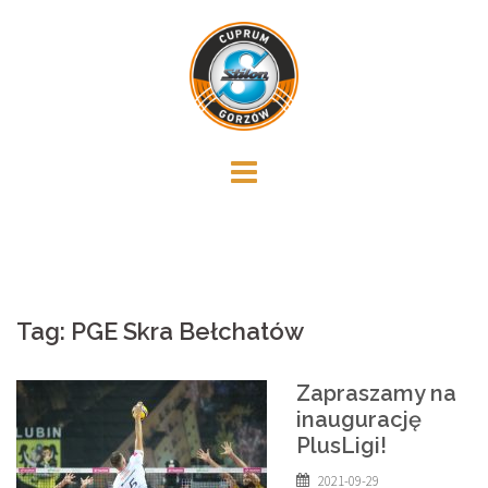
Skip
to
content
Tag:
PGE Skra Bełchatów
Zapraszamy na
inaugurację
PlusLigi!
2021-09-29